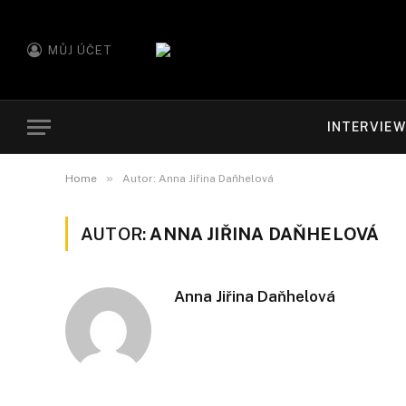
MŮJ ÚČET
INTERVIE
»
Home
Autor: Anna Jiřina Daňhelová
AUTOR:
ANNA JIŘINA DAŇHELOVÁ
Anna Jiřina Daňhelová