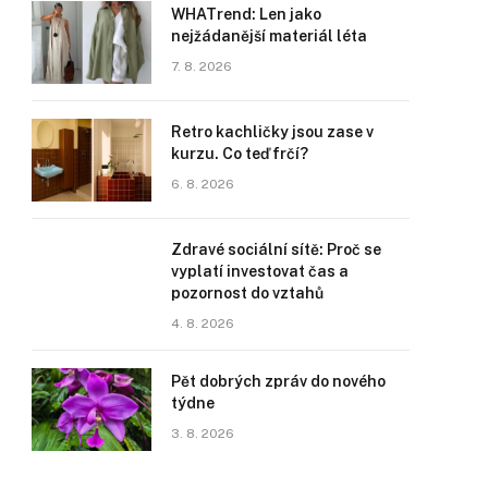
WHATrend: Len jako
nejžádanější materiál léta
7. 8. 2026
Retro kachličky jsou zase v
kurzu. Co teď frčí?
6. 8. 2026
Zdravé sociální sítě: Proč se
vyplatí investovat čas a
pozornost do vztahů
4. 8. 2026
Pět dobrých zpráv do nového
týdne
3. 8. 2026