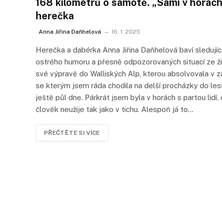
168 kilometrů o samotě. „Sami v horách 
herečka
Anna Jiřina Daňhelová
16. 1. 2025
Herečka a dabérka Anna Jiřina Daňhelová baví sledují
ostrého humoru a přesně odpozorovaných situací ze ži
své výpravě do Walliských Alp, kterou absolvovala v 
se kterým jsem ráda chodila na delší procházky do lesů
ještě půl dne. Párkrát jsem byla v horách s partou lid
člověk neužije tak jako v tichu. Alespoň já to…
PŘEČTĚTE SI VÍCE