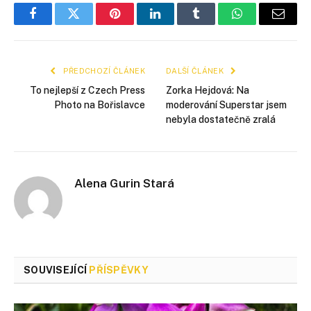
Facebook
Twitter
Pinterest
LinkedIn
Tumblr
WhatsApp
E-
mail
PŘEDCHOZÍ ČLÁNEK
DALŠÍ ČLÁNEK
To nejlepší z Czech Press
Zorka Hejdová: Na
Photo na Bořislavce
moderování Superstar jsem
nebyla dostatečně zralá
Alena Gurin Stará
SOUVISEJÍCÍ
PŘÍSPĚVKY