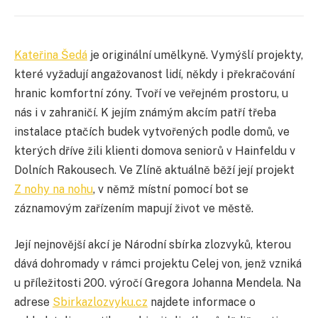
Kateřina Šedá
je originální umělkyně. Vymýšlí projekty,
které vyžadují angažovanost lidí, někdy i překračování
hranic komfortní zóny. Tvoří ve veřejném prostoru, u
nás i v zahraničí. K jejím známým akcím patří třeba
instalace ptačích budek vytvořených podle domů, ve
kterých dříve žili klienti domova seniorů v Hainfeldu v
Dolních Rakousech. Ve Zlíně aktuálně běží její projekt
Z nohy na nohu
, v němž místní pomocí bot se
záznamovým zařízením mapují život ve městě.
Její nejnovější akcí je Národní sbírka zlozvyků, kterou
dává dohromady v rámci projektu Celej von, jenž vzniká
u příležitosti 200. výročí Gregora Johanna Mendela. Na
adrese
Sbirkazlozvyku.cz
najdete informace o