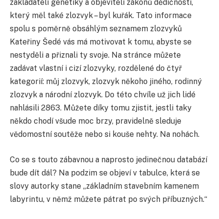
zakladateli genetiky a objeviteli zákonů dědičnosti,
který měl také zlozvyk – byl kuřák. Tato informace
spolu s poměrně obsáhlým seznamem zlozvyků
Kateřiny Šedé vás má motivovat k tomu, abyste se
nestyděli a přiznali ty svoje. Na stránce můžete
zadávat vlastní i cizí zlozvyky, rozdělené do čtyř
kategorií: můj zlozvyk, zlozvyk někoho jiného, rodinný
zlozvyk a národní zlozvyk. Do této chvíle už jich lidé
nahlásili 2863. Můžete díky tomu zjistit, jestli taky
někdo chodí všude moc brzy, pravidelně sleduje
vědomostní soutěže nebo si kouše nehty. Na nohách.
Co se s touto zábavnou a naprosto jedinečnou databází
bude dít dál? Na podzim se objeví v tabulce, která se
slovy autorky stane „základním stavebním kamenem
labyrintu, v němž můžete pátrat po svých příbuzných.“