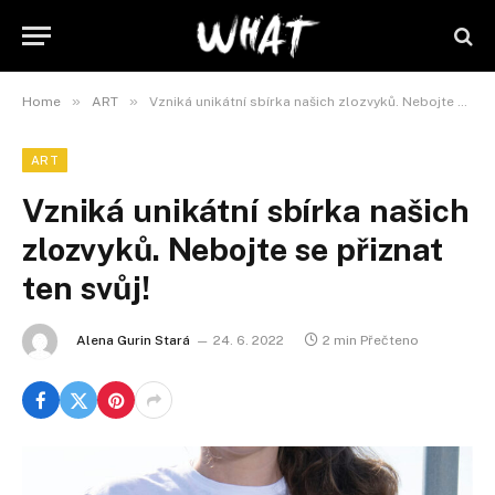
»
»
Home
ART
Vzniká unikátní sbírka našich zlozvyků. Nebojte se přiznat ten svůj!
ART
Vzniká unikátní sbírka našich
zlozvyků. Nebojte se přiznat
ten svůj!
Alena Gurin Stará
24. 6. 2022
2 min Přečteno