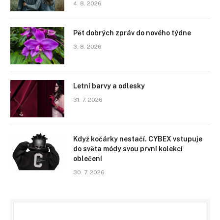
4. 8. 2026
Pět dobrých zpráv do nového týdne
3. 8. 2026
Letní barvy a odlesky
31. 7. 2026
Když kočárky nestačí. CYBEX vstupuje
do světa módy svou první kolekcí
oblečení
30. 7. 2026