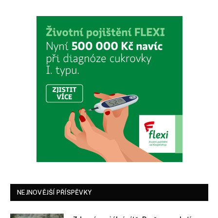
NEJNOVĚJŠÍ PŘÍSPĚVKY