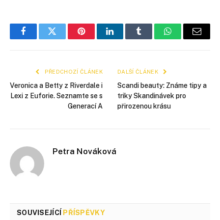
Facebook
Twitter
Pinterest
LinkedIn
Tumblr
WhatsApp
E-
mail
PŘEDCHOZÍ ČLÁNEK
DALŠÍ ČLÁNEK
Veronica a Betty z Riverdale i
Scandi beauty: Známe tipy a
Lexi z Euforie. Seznamte se s
triky Skandinávek pro
Generací A
přirozenou krásu
Petra Nováková
SOUVISEJÍCÍ
PŘÍSPĚVKY