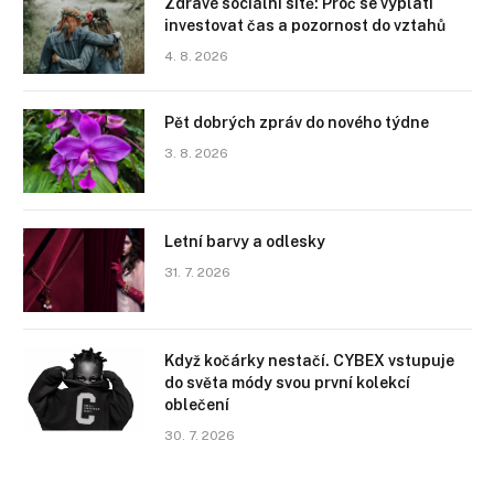
Zdravé sociální sítě: Proč se vyplatí
investovat čas a pozornost do vztahů
4. 8. 2026
Pět dobrých zpráv do nového týdne
3. 8. 2026
Letní barvy a odlesky
31. 7. 2026
Když kočárky nestačí. CYBEX vstupuje
do světa módy svou první kolekcí
oblečení
30. 7. 2026