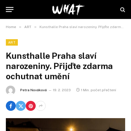
»
»
Home
ART
Kunsthalle Praha slaví narozeniny. Přijďte zdarma ochutnat umění
ART
Kunsthalle Praha slaví
narozeniny. Přijďte zdarma
ochutnat umění
Petra Nováková
19. 2. 2023
1 Min. počet přečtení