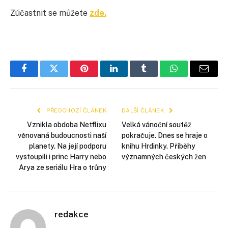
Zúčastnit se můžete
zde.
Facebook
Twitter
Pinterest
LinkedIn
Tumblr
WhatsApp
E-
mail
PŘEDCHOZÍ ČLÁNEK
DALŠÍ ČLÁNEK
Vznikla obdoba Netflixu
Velká vánoční soutěž
věnovaná budoucnosti naší
pokračuje. Dnes se hraje o
planety. Na její podporu
knihu Hrdinky. Příběhy
vystoupili i princ Harry nebo
významných českých žen
Arya ze seriálu Hra o trůny
redakce