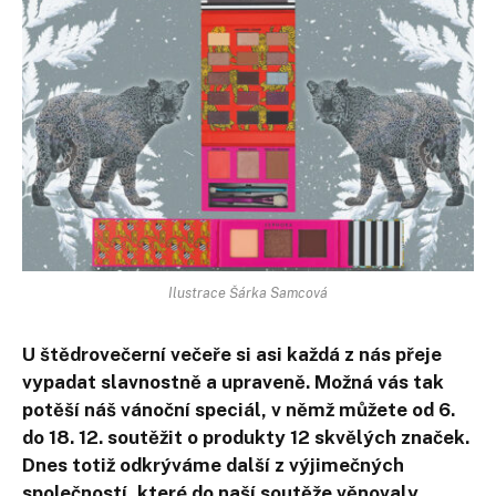
Ilustrace Šárka Samcová
U štědrovečerní večeře si asi každá z nás přeje
vypadat slavnostně a upraveně. Možná vás tak
potěší náš vánoční speciál, v němž můžete od 6.
do 18. 12. soutěžit o produkty 12 skvělých značek.
Dnes totiž odkrýváme další z výjimečných
společností, které do naší soutěže věnovaly