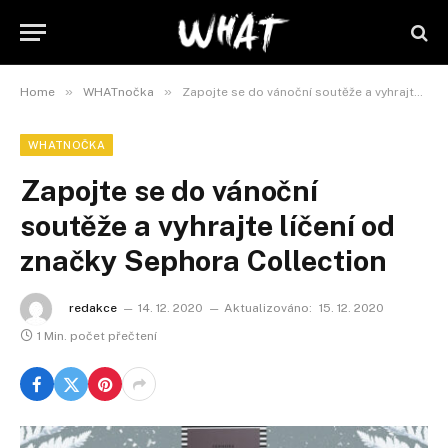
»
»
Home
WHATnočka
Zapojte se do vánoční soutěže a vyhrajte líčení od značky Sephora Collection
WHATNOČKA
Zapojte se do vánoční
soutěže a vyhrajte líčení od
značky Sephora Collection
redakce
14. 12. 2020
Aktualizováno:
15. 12. 2020
1 Min. počet přečtení