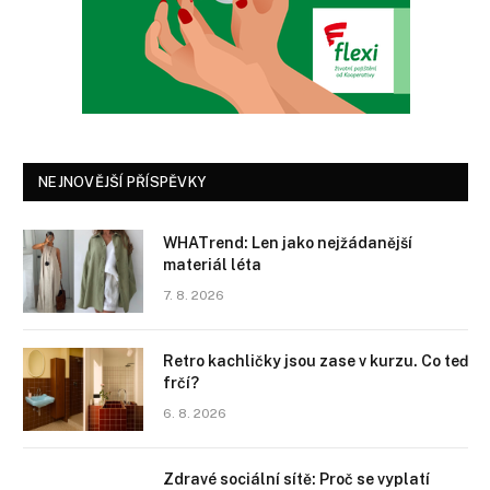
NEJNOVĚJŠÍ PŘÍSPĚVKY
WHATrend: Len jako nejžádanější
materiál léta
7. 8. 2026
Retro kachličky jsou zase v kurzu. Co teď
frčí?
6. 8. 2026
Zdravé sociální sítě: Proč se vyplatí