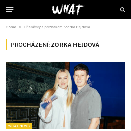
»
Home
Příspěvky s příznakem "Zorka Hejdová"
PROCHÁZENÍ:
ZORKA HEJDOVÁ
WHAT NEWS