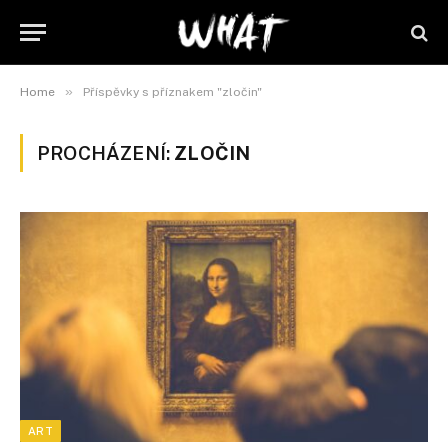
»
Home
Příspěvky s příznakem "zločin"
PROCHÁZENÍ:
ZLOČIN
ART