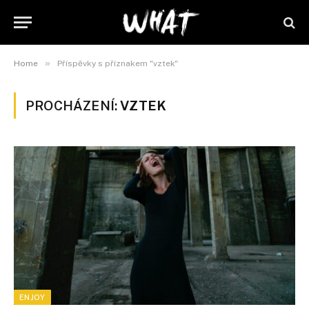
»
Home
Příspěvky s příznakem "vztek"
PROCHÁZENÍ:
VZTEK
ENJOY