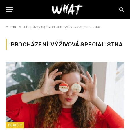
»
Home
Příspěvky s příznakem "výživová specialistka"
PROCHÁZENÍ:
VÝŽIVOVÁ SPECIALISTKA
BEAUTY