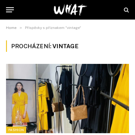
»
Home
Příspěvky s příznakem "vintage"
PROCHÁZENÍ:
VINTAGE
FASHION