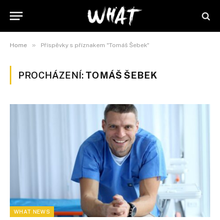
»
Home
Příspěvky s příznakem "Tomáš Šebek"
PROCHÁZENÍ:
TOMÁŠ ŠEBEK
WHAT NEWS