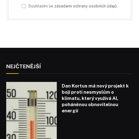
Souhlasím se
zásadami ochrany osobních údajů
.
NEJČTENĚJŠÍ
Dan Kortus má nový projekt k
boji proti nesmyslům o
klimatu, který využívá AI,
poháněnou obnovitelnou
energií