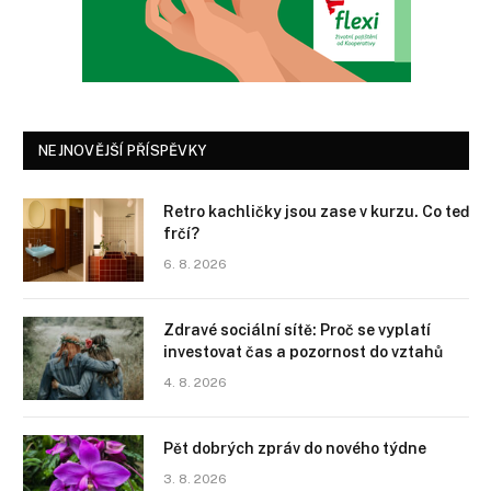
NEJNOVĚJŠÍ PŘÍSPĚVKY
Retro kachličky jsou zase v kurzu. Co teď
frčí?
6. 8. 2026
Zdravé sociální sítě: Proč se vyplatí
investovat čas a pozornost do vztahů
4. 8. 2026
Pět dobrých zpráv do nového týdne
3. 8. 2026