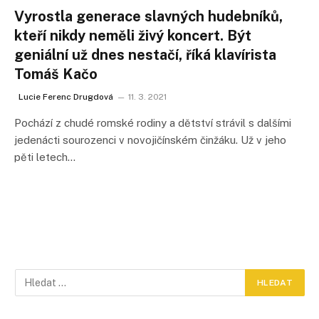
Vyrostla generace slavných hudebníků,
kteří nikdy neměli živý koncert. Být
geniální už dnes nestačí, říká klavírista
Tomáš Kačo
Lucie Ferenc Drugdová
11. 3. 2021
Pochází z chudé romské rodiny a dětství strávil s dalšími
jedenácti sourozenci v novojičínském činžáku. Už v jeho
pěti letech…