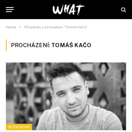
»
Home
Příspěvky s příznakem "Tomáš Kačo"
PROCHÁZENÍ:
TOMÁŠ KAČO
INTERVIEWS