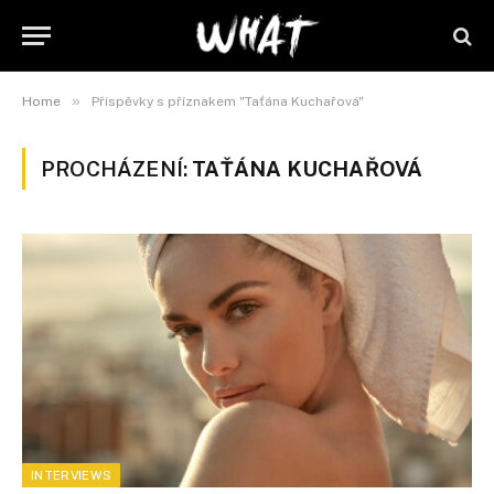
»
Home
Příspěvky s příznakem "Taťána Kuchařová"
PROCHÁZENÍ:
TAŤÁNA KUCHAŘOVÁ
INTERVIEWS