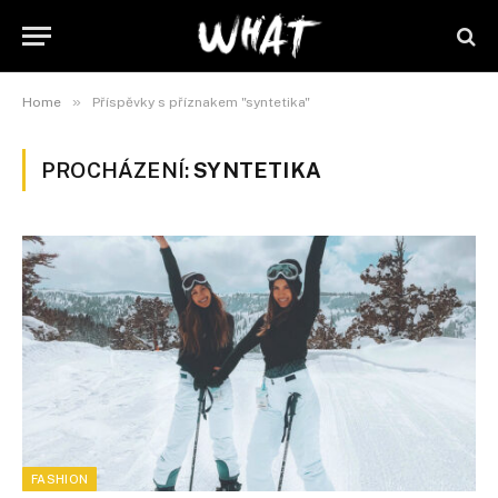
»
Home
Příspěvky s příznakem "syntetika"
PROCHÁZENÍ:
SYNTETIKA
FASHION