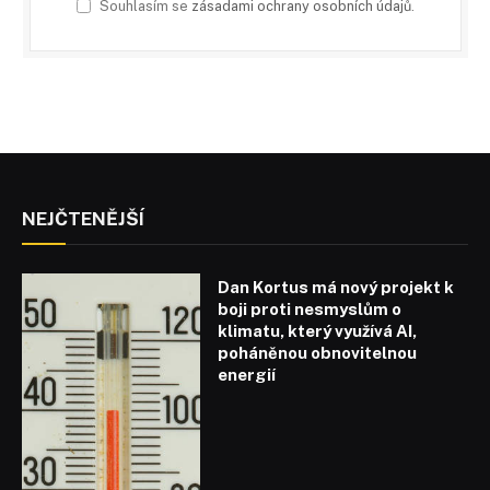
Souhlasím se
zásadami ochrany osobních údajů
.
NEJČTENĚJŠÍ
Dan Kortus má nový projekt k
boji proti nesmyslům o
klimatu, který využívá AI,
poháněnou obnovitelnou
energií