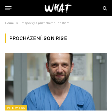
»
Home
Příspěvky s příznakem "Son Rise"
PROCHÁZENÍ:
SON RISE
INTERVIEWS