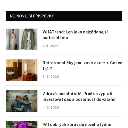
NEJNOVĚJŠÍ PŘÍSPĚVKY
WHATrend: Len jako nejžádanější
materiál léta
7. 8. 2026
Retro kachličky jsou zase v kurzu. Co teď
frčí?
6. 8. 2026
Zdravé sociální sítě: Proč se vyplatí
investovat čas a pozornost do vztahů
4. 8. 2026
Pět dobrých zpráv do nového týdne