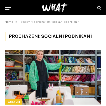
»
Home
Příspěvky s příznakem "sociální podnikání"
PROCHÁZENÍ:
SOCIÁLNÍ PODNIKÁNÍ
LASKAVCI