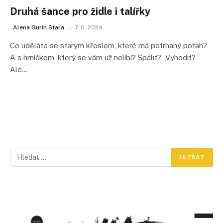
Druhá šance pro židle i talířky
Alena Gurin Stará
7. 6. 2024
Co uděláte se starým křeslem, které má potrhaný potah?
A s hrníčkem, který se vám už nelíbí? Spálit? Vyhodit?
Ale…