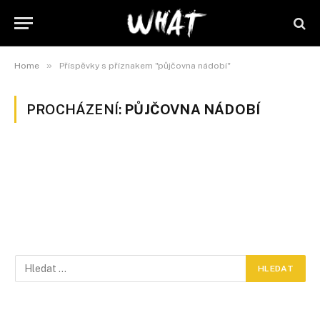
»
Home
Příspěvky s příznakem "půjčovna nádobí"
PROCHÁZENÍ:
PŮJČOVNA NÁDOBÍ