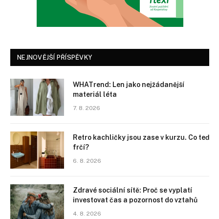
NEJNOVĚJŠÍ PŘÍSPĚVKY
WHATrend: Len jako nejžádanější
materiál léta
7. 8. 2026
Retro kachličky jsou zase v kurzu. Co teď
frčí?
6. 8. 2026
Zdravé sociální sítě: Proč se vyplatí
investovat čas a pozornost do vztahů
4. 8. 2026