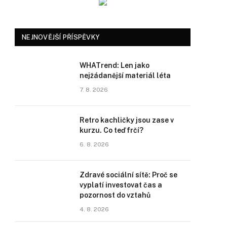
NEJNOVĚJŠÍ PŘÍSPĚVKY
WHATrend: Len jako
nejžádanější materiál léta
7. 8. 2026
Retro kachličky jsou zase v
kurzu. Co teď frčí?
6. 8. 2026
Zdravé sociální sítě: Proč se
vyplatí investovat čas a
pozornost do vztahů
4. 8. 2026