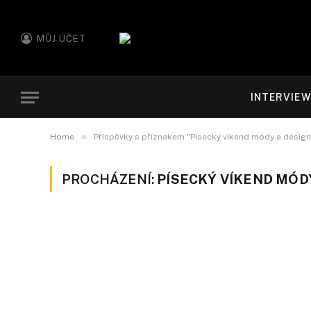
MŮJ ÚČET
INTERVIE
»
Home
Příspěvky s příznakem "Písecký víkend módy a design
PROCHÁZENÍ:
PÍSECKÝ VÍKEND MÓD