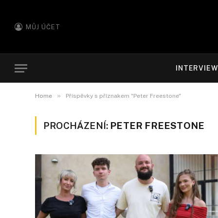
MŮJ ÚČET
INTERVIE
»
Home
Příspěvky s příznakem "Peter Freestone"
PROCHÁZENÍ:
PETER FREESTONE