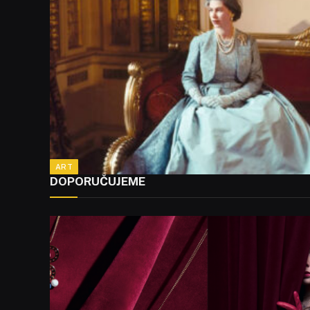
ART
DOPORUČUJEME