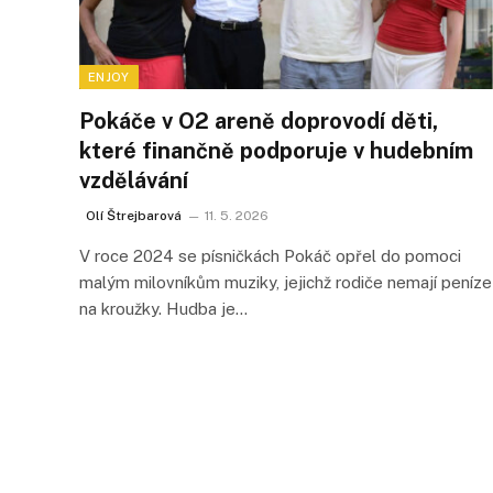
ENJOY
Pokáče v O2 areně doprovodí děti,
které finančně podporuje v hudebním
vzdělávání
Olí Štrejbarová
11. 5. 2026
V roce 2024 se písničkách Pokáč opřel do pomoci
malým milovníkům muziky, jejichž rodiče nemají peníze
na kroužky. Hudba je…