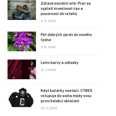
Zdravé sociální sítě: Proč se
vyplatí investovat čas a
pozornost do vztahů
4. 8. 2026
Pět dobrých zpráv do nového
týdne
3. 8. 2026
Letní barvy a odlesky
31. 7. 2026
Když kočárky nestačí. CYBEX
vstupuje do světa módy svou
první kolekcí oblečení
30. 7. 2026