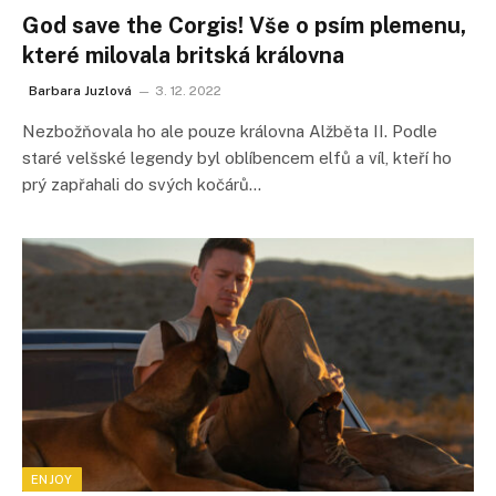
God save the Corgis! Vše o psím plemenu,
které milovala britská královna
Barbara Juzlová
3. 12. 2022
Nezbožňovala ho ale pouze královna Alžběta II. Podle
staré velšské legendy byl oblíbencem elfů a víl, kteří ho
prý zapřahali do svých kočárů…
ENJOY