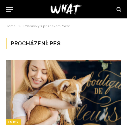
»
Home
Příspěvky s příznakem "pes"
PROCHÁZENÍ:
PES
ENJOY