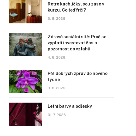
Retro kachličky jsou zase v
kurzu. Co teď frčí?
6. 8. 2026
Zdravé sociální sítě: Proč se
vyplatí investovat čas a
pozornost do vztahů
4. 8. 2026
Pět dobrých zpráv do nového
týdne
3. 8. 2026
Letní barvy a odlesky
31. 7. 2026