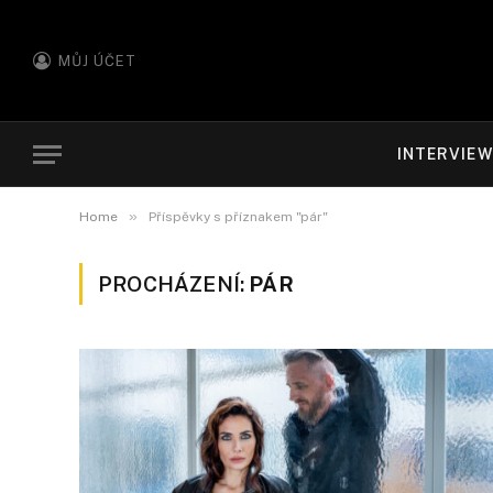
MŮJ ÚČET
INTERVIE
»
Home
Příspěvky s příznakem "pár"
PROCHÁZENÍ:
PÁR