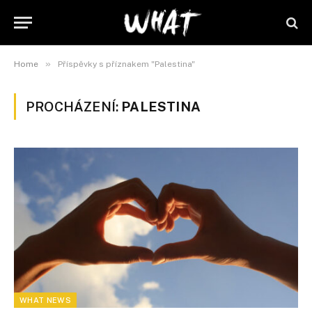
»
Home
Příspěvky s příznakem "Palestina"
PROCHÁZENÍ:
PALESTINA
WHAT NEWS