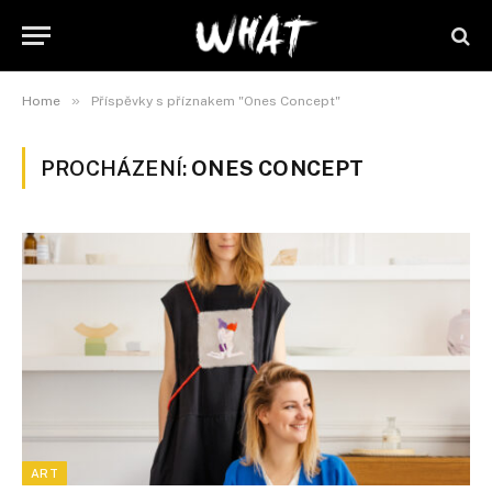
»
Home
Příspěvky s příznakem "Ones Concept"
PROCHÁZENÍ:
ONES CONCEPT
ART