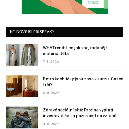
NEJNOVĚJŠÍ PŘÍSPĚVKY
WHATrend: Len jako nejžádanější
materiál léta
7. 8. 2026
Retro kachličky jsou zase v kurzu. Co teď
frčí?
6. 8. 2026
Zdravé sociální sítě: Proč se vyplatí
investovat čas a pozornost do vztahů
4. 8. 2026