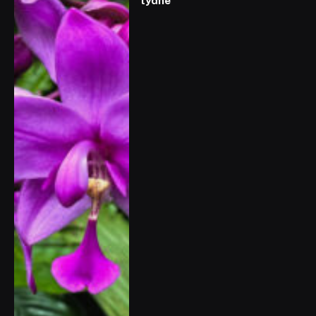
týdne