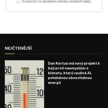
Souhlasím se
zásadami ochrany osobních údajů
.
NEJČTENĚJŠÍ
Dan Kortus má nový projekt k
boji proti nesmyslům o
klimatu, který využívá AI,
poháněnou obnovitelnou
energií