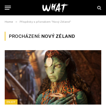
»
Home
Příspěvky s příznakem "Nový Zéland"
PROCHÁZENÍ:
NOVÝ ZÉLAND
ENJOY