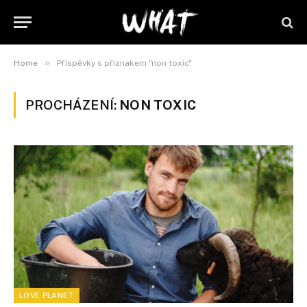
»
Home
Příspěvky s příznakem "non toxic"
PROCHÁZENÍ:
NON TOXIC
LOVE PLANET