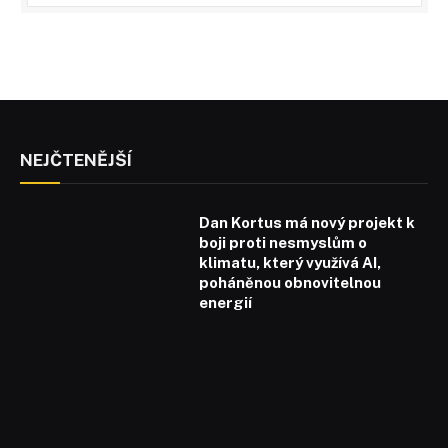
NEJČTENĚJŠÍ
Dan Kortus má nový projekt k
boji proti nesmyslům o
klimatu, který využívá AI,
poháněnou obnovitelnou
energií