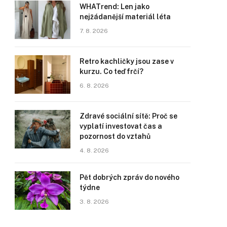
WHATrend: Len jako
nejžádanější materiál léta
7. 8. 2026
Retro kachličky jsou zase v
kurzu. Co teď frčí?
6. 8. 2026
Zdravé sociální sítě: Proč se
vyplatí investovat čas a
pozornost do vztahů
4. 8. 2026
Pět dobrých zpráv do nového
týdne
3. 8. 2026