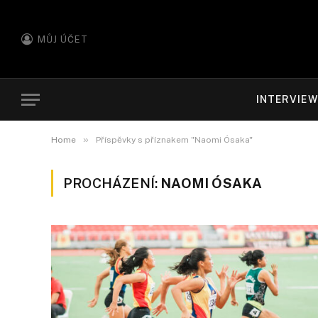
MŮJ ÚČET
INTERVIE
»
Home
Příspěvky s příznakem "Naomi Ósaka"
PROCHÁZENÍ:
NAOMI ÓSAKA