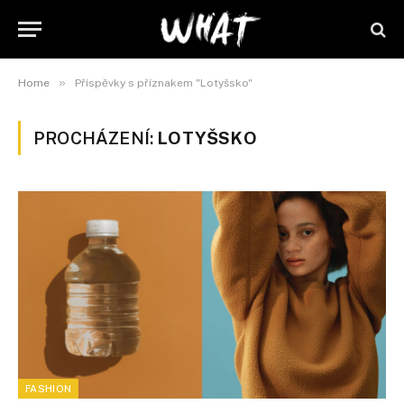
»
Home
Příspěvky s příznakem "Lotyšsko"
PROCHÁZENÍ:
LOTYŠSKO
FASHION