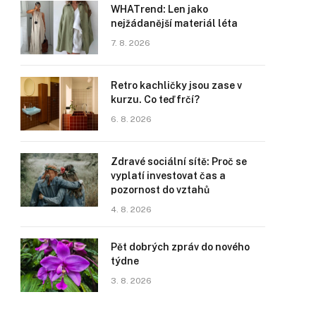
WHATrend: Len jako
nejžádanější materiál léta
7. 8. 2026
Retro kachličky jsou zase v
kurzu. Co teď frčí?
6. 8. 2026
Zdravé sociální sítě: Proč se
vyplatí investovat čas a
pozornost do vztahů
4. 8. 2026
Pět dobrých zpráv do nového
týdne
3. 8. 2026