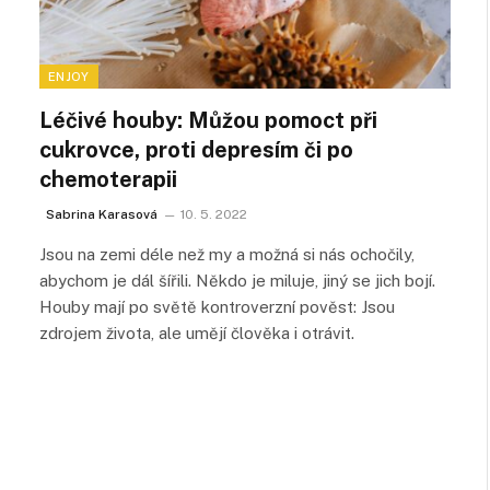
ENJOY
Léčivé houby: Můžou pomoct při
cukrovce, proti depresím či po
chemoterapii
Sabrina Karasová
10. 5. 2022
Jsou na zemi déle než my a možná si nás ochočily,
abychom je dál šířili. Někdo je miluje, jiný se jich bojí.
Houby mají po světě kontroverzní pověst: Jsou
zdrojem života, ale umějí člověka i otrávit.