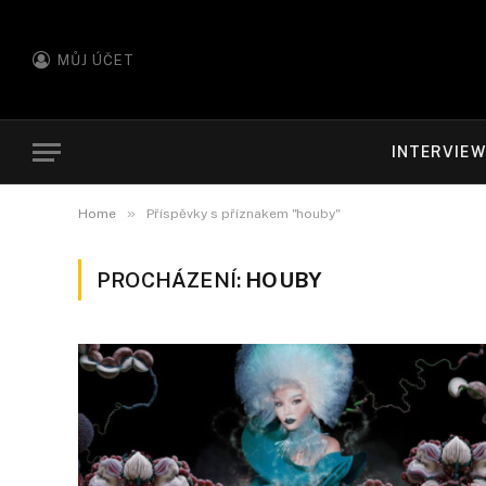
MŮJ ÚČET
INTERVIE
»
Home
Příspěvky s příznakem "houby"
PROCHÁZENÍ:
HOUBY