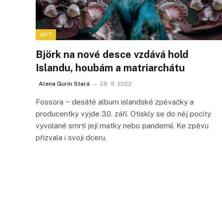
ART
Björk na nové desce vzdává hold
Islandu, houbám a matriarchátu
Alena Gurin Stará
28. 9. 2022
Fossora ‒ desáté album islandské zpěvačky a
producentky vyjde 30. září. Otiskly se do něj pocity
vyvolané smrtí její matky nebo pandemií. Ke zpěvu
přizvala i svoji dceru.