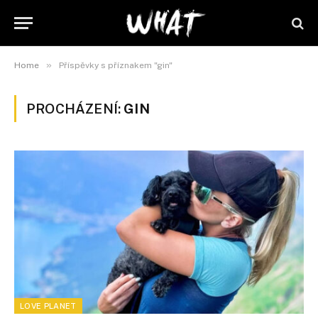
»
Home
Příspěvky s příznakem "gin"
PROCHÁZENÍ:
GIN
LOVE PLANET