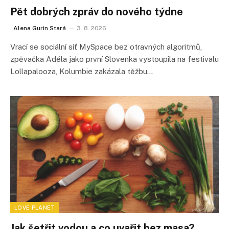
Pět dobrých zpráv do nového týdne
Alena Gurin Stará
3. 8. 2026
Vrací se sociální síť MySpace bez otravných algoritmů,
zpěvačka Adéla jako první Slovenka vystoupila na festivalu
Lollapalooza, Kolumbie zakázala těžbu…
LOVE PLANET
Jak šetřit vodou a co uvařit bez masa?