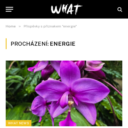
»
Home
Příspěvky s příznakem "energie"
PROCHÁZENÍ:
ENERGIE
WHAT NEWS