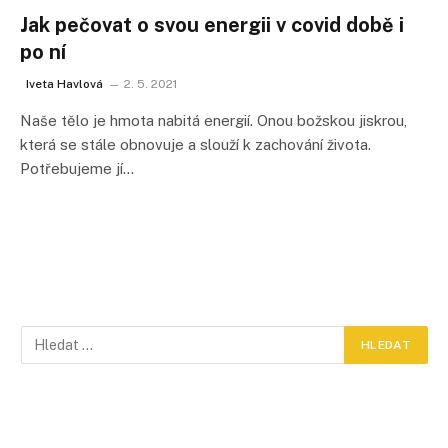
Jak pečovat o svou energii v covid době i
po ní
Iveta Havlová
2. 5. 2021
Naše tělo je hmota nabitá energií. Onou božskou jiskrou,
která se stále obnovuje a slouží k zachování života.
Potřebujeme jí…