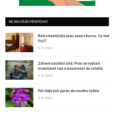
NEJNOVĚJŠÍ PŘÍSPĚVKY
Retro kachličky jsou zase v kurzu. Co teď
frčí?
6. 8. 2026
Zdravé sociální sítě: Proč se vyplatí
investovat čas a pozornost do vztahů
4. 8. 2026
Pět dobrých zpráv do nového týdne
3. 8. 2026