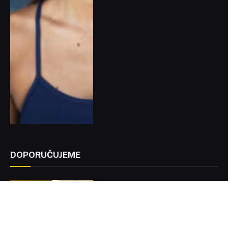
DOPORUČUJEME
Retro kachličky jsou zase v
kurzu. Co teď frčí?