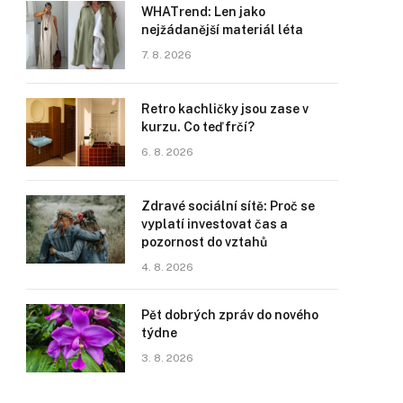
WHATrend: Len jako
nejžádanější materiál léta
7. 8. 2026
Retro kachličky jsou zase v
kurzu. Co teď frčí?
6. 8. 2026
Zdravé sociální sítě: Proč se
vyplatí investovat čas a
pozornost do vztahů
4. 8. 2026
Pět dobrých zpráv do nového
týdne
3. 8. 2026