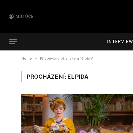
MŮJ ÚČET
INTERVIE
»
Home
Příspěvky s příznakem "Elpida"
PROCHÁZENÍ:
ELPIDA