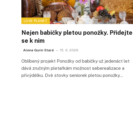
LOVE PLANET
Nejen babičky pletou ponožky. Přidejte
se k nim
Alena Gurin Stará
15. 6. 2026
Oblíbený projekt Ponožky od babičky už jedenáct let
dává zručným pletařkám možnost seberealizace a
přivýdělku. Dvě stovky seniorek pletou ponožky…