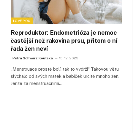
LOVE YOU
Reproduktor: Endometrióza je nemoc
častější než rakovina prsu, přitom o ní
řada žen neví
Petra Schwarz Koutská
15. 12. 2023
„Menstruace prostě bolí, tak to vydrž!“ Takovou větu
slýchalo od svých matek a babiček určitě mnoho žen.
Jenže za menstruačními…