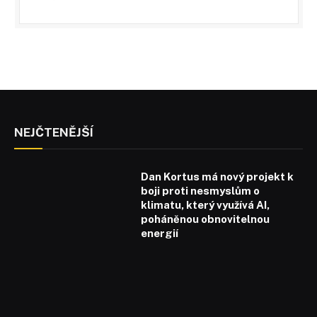
NEJČTENĚJŠÍ
Dan Kortus má nový projekt k
boji proti nesmyslům o
klimatu, který využívá AI,
poháněnou obnovitelnou
energií