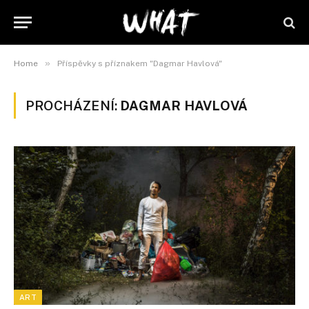
»
Home
Příspěvky s příznakem "Dagmar Havlová"
PROCHÁZENÍ:
DAGMAR HAVLOVÁ
ART