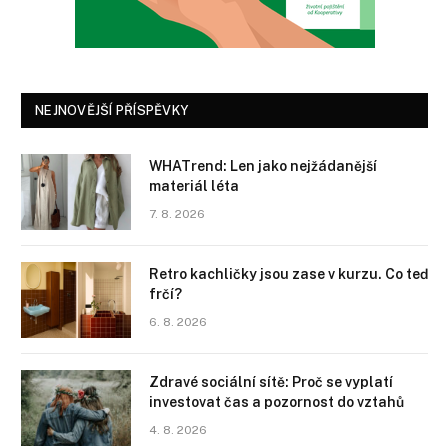
NEJNOVĚJŠÍ PŘÍSPĚVKY
WHATrend: Len jako nejžádanější
materiál léta
7. 8. 2026
Retro kachličky jsou zase v kurzu. Co teď
frčí?
6. 8. 2026
Zdravé sociální sítě: Proč se vyplatí
investovat čas a pozornost do vztahů
4. 8. 2026