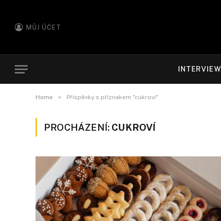
MŮJ ÚČET
INTERVIE
»
Home
Příspěvky s příznakem "cukroví"
PROCHÁZENÍ:
CUKROVÍ