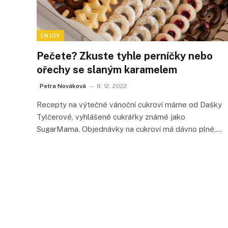
ENJOY
Pečete? Zkuste tyhle perníčky nebo
ořechy se slaným karamelem
Petra Nováková
8. 12. 2022
Recepty na výtečné vánoční cukroví máme od Dašky
Tylčerové, vyhlášené cukrářky známé jako
SugarMama. Objednávky na cukroví má dávno plné,…