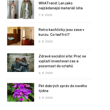
WHATrend: Len jako
nejžádanější materiál léta
7. 8. 2026
Retro kachličky jsou zase v
kurzu. Co teď frčí?
6. 8. 2026
Zdravé sociální sítě: Proč se
vyplatí investovat čas a
pozornost do vztahů
4. 8. 2026
Pět dobrých zpráv do nového
týdne
3. 8. 2026