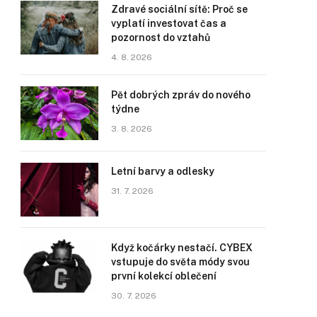
Zdravé sociální sítě: Proč se
vyplatí investovat čas a
pozornost do vztahů
4. 8. 2026
Pět dobrých zpráv do nového
týdne
3. 8. 2026
Letní barvy a odlesky
31. 7. 2026
Když kočárky nestačí. CYBEX
vstupuje do světa módy svou
první kolekcí oblečení
30. 7. 2026