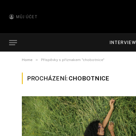
MŮJ ÚČET
INTERVIE
»
Home
Příspěvky s příznakem "chobotnice"
PROCHÁZENÍ:
CHOBOTNICE