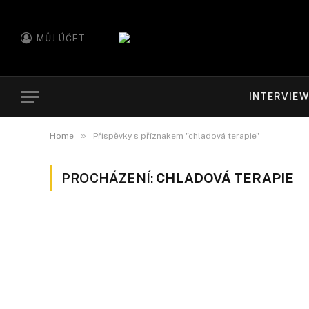
MŮJ ÚČET
INTERVIE
»
Home
Příspěvky s příznakem "chladová terapie"
PROCHÁZENÍ:
CHLADOVÁ TERAPIE