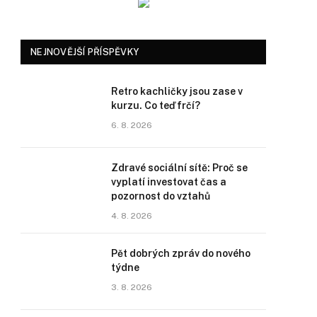
NEJNOVĚJŠÍ PŘÍSPĚVKY
Retro kachličky jsou zase v
kurzu. Co teď frčí?
6. 8. 2026
Zdravé sociální sítě: Proč se
vyplatí investovat čas a
pozornost do vztahů
4. 8. 2026
Pět dobrých zpráv do nového
týdne
3. 8. 2026