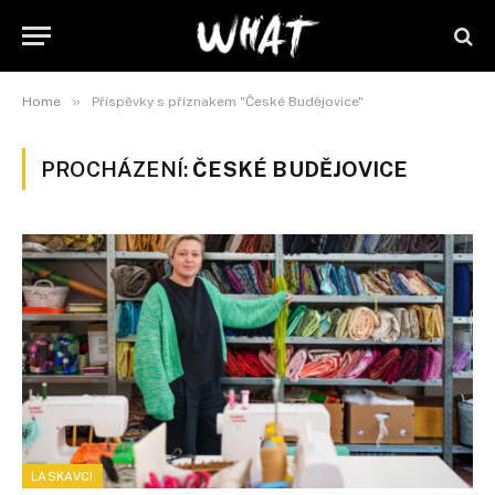
»
Home
Příspěvky s příznakem "České Budějovice"
PROCHÁZENÍ:
ČESKÉ BUDĚJOVICE
LASKAVCI