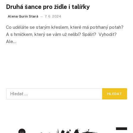
Druhá šance pro židle i talířky
Alena Gurin Stará
7. 6. 2024
Co uděláte se starým křeslem, které má potrhaný potah?
A s hrníčkem, který se vám už nelíbí? Spálit? Vyhodit?
Ale…