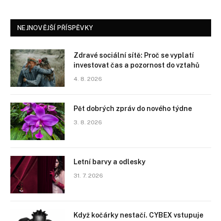
NEJNOVĚJŠÍ PŘÍSPĚVKY
Zdravé sociální sítě: Proč se vyplatí
investovat čas a pozornost do vztahů
4. 8. 2026
Pět dobrých zpráv do nového týdne
3. 8. 2026
Letní barvy a odlesky
31. 7. 2026
Když kočárky nestačí. CYBEX vstupuje