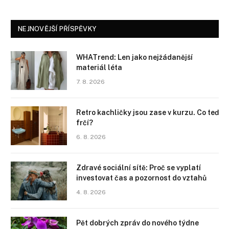
NEJNOVĚJŠÍ PŘÍSPĚVKY
WHATrend: Len jako nejžádanější
materiál léta
7. 8. 2026
Retro kachličky jsou zase v kurzu. Co teď
frčí?
6. 8. 2026
Zdravé sociální sítě: Proč se vyplatí
investovat čas a pozornost do vztahů
4. 8. 2026
Pět dobrých zpráv do nového týdne