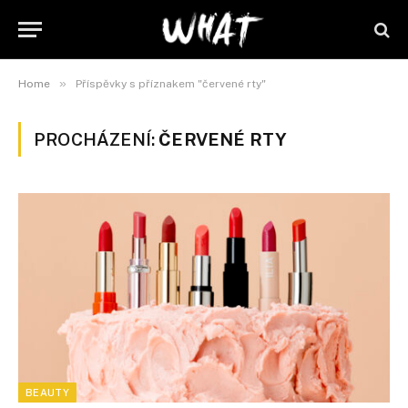
»
Home
Příspěvky s příznakem "červené rty"
PROCHÁZENÍ:
ČERVENÉ RTY
BEAUTY