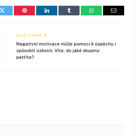
k
Twitter
Pinterest
LinkedIn
Tumblr
WhatsApp
E-
mail
DALŠÍ ČLÁNEK
Negativní motivace může pomoci k úspěchu i
způsobit úzkosti. Víte, do jaké skupiny
patříte?