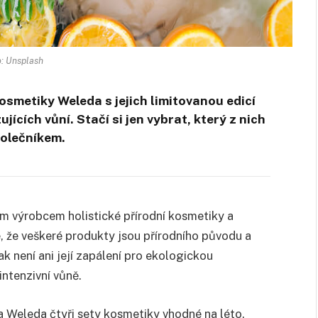
: Unsplash
osmetiky Weleda s jejich limitovanou edicí
jících vůní. Stačí si jen vybrat, který z nich
olečníkem.
m výrobcem holistické přírodní kosmetiky a
, že veškeré produkty jsou přírodního původu a
k není ani její zapálení pro ekologickou
intenzivní vůně.
a Weleda čtyři sety kosmetiky vhodné na léto.