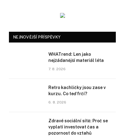
NEJNOVĚJŠÍ PŘÍSPĚVKY
WHATrend: Len jako
nejžádanější materiál léta
7. 8. 2026
Retro kachličky jsou zase v
kurzu. Co teď frčí?
6. 8. 2026
Zdravé sociální sítě: Proč se
vyplatí investovat čas a
pozornost do vztahů