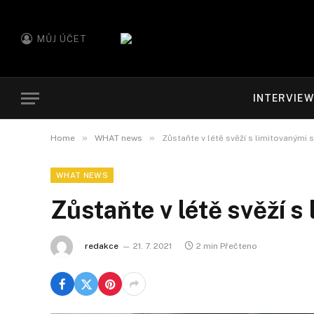
MŮJ ÚČET
INTERVIE
»
»
Home
WHAT news
Zůstaňte v létě svěží s limitovanými 
WHAT NEWS
Zůstaňte v létě svěží s
redakce
21. 7. 2021
2 min Přečteno