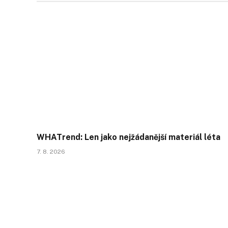
WHATrend: Len jako nejžádanější materiál léta
7. 8. 2026