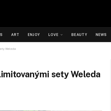
WS
ART
ENJOY
LOVE
BEAUTY
NEWS
sety Weleda
 limitovanými sety Weleda