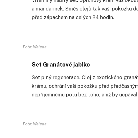
Vitamíny nabitý set. Sprchový krém vás okouz
a mandarinek. Směs olejů tak vaši pokožku do
před zápachem na celých 24 hodin.
Foto: Weleda
Set Granátové jablko
Set plný regenerace. Olej z exotického graná
krému, ochrání vaši pokožku před předčasným
nepříjemnému potu bez toho, aniž by ucpával
Foto: Weleda