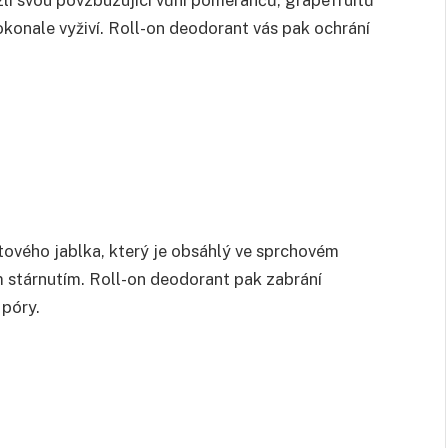
lí svou povzbuzující vůní pomerančů, grapefruitů
konale vyživí. Roll-on deodorant vás pak ochrání
tového jablka, který je obsáhlý ve sprchovém
 stárnutím. Roll-on deodorant pak zabrání
 póry.