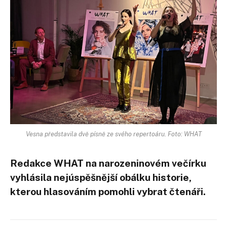
Vesna představila dvě písně ze svého repertoáru. Foto: WHAT
Redakce WHAT na narozeninovém večírku
vyhlásila nejúspěšnější obálku historie,
kterou hlasováním pomohli vybrat čtenáři.