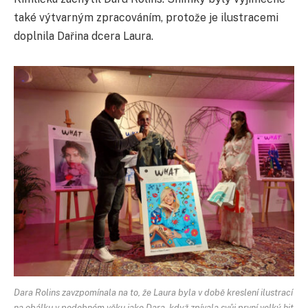
také výtvarným zpracováním, protože je ilustracemi
doplnila Dařina dcera Laura.
Dara Rolins zavzpomínala na to, že Laura byla v době kreslení ilustrací
na obálku v podobném věku jako Dara, když zpívala svůj první velký hit