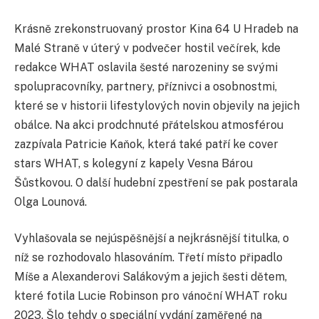
Krásně zrekonstruovaný prostor Kina 64 U Hradeb na
Malé Straně v úterý v podvečer hostil večírek, kde
redakce WHAT oslavila šesté narozeniny se svými
spolupracovníky, partnery, příznivci a osobnostmi,
které se v historii lifestylových novin objevily na jejich
obálce. Na akci prodchnuté přátelskou atmosférou
zazpívala Patricie Kaňok, která také patří ke cover
stars WHAT, s kolegyní z kapely Vesna Bárou
Šůstkovou. O další hudební zpestření se pak postarala
Olga Lounová.
Vyhlašovala se nejúspěšnější a nejkrásnější titulka, o
níž se rozhodovalo hlasováním. Třetí místo připadlo
Míše a Alexanderovi Salákovým a jejich šesti dětem,
které fotila Lucie Robinson pro vánoční WHAT roku
2023. Šlo tehdy o speciální vydání zaměřené na