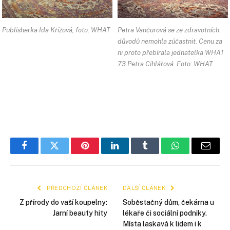
Publisherka Ida Křížová, foto: WHAT
Petra Vančurová se ze zdravotních
důvodů nemohla zúčastnit. Cenu za
ni proto přebírala jednatelka WHAT
73 Petra Cihlářová. Foto: WHAT
Facebook
Twitter
Pinterest
LinkedIn
Tumblr
WhatsApp
E-
mail
PŘEDCHOZÍ ČLÁNEK
DALŠÍ ČLÁNEK
Z přírody do vaší koupelny:
Soběstačný dům, čekárna u
Jarní beauty hity
lékaře či sociální podniky.
Místa laskavá k lidem i k