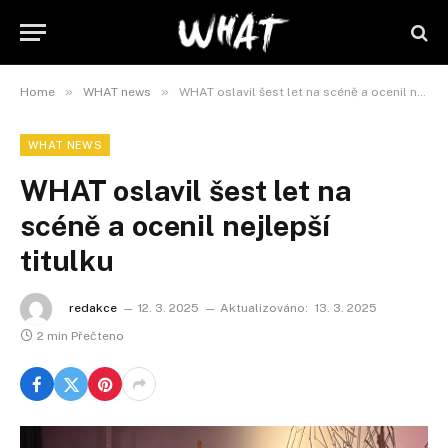
»
»
Home
WHAT news
WHAT oslavil šest let na scéně a ocenil nejlepší titulku
WHAT NEWS
WHAT oslavil šest let na
scéně a ocenil nejlepší
titulku
redakce
12. 3. 2025
Aktualizováno:
13. 3. 2025
2 min Přečteno