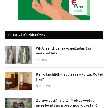
NEJNOVĚJŠÍ PŘÍSPĚVKY
WHATrend: Len jako nejžádanější
materiál léta
7. 8. 2026
Retro kachličky jsou zase v kurzu. Co teď
frčí?
6. 8. 2026
Zdravé sociální sítě: Proč se vyplatí
investovat čas a pozornost do vztahů