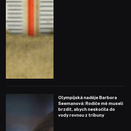
Olympijská naděje Barbora
Seemanová: Rodiče mě museli
brzdit, abych neskočila do
vody rovnou z tribuny