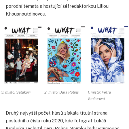
porodní témata s hostující šéfredaktorkou Liliou
Khousnoutdinovou.
3. místo: Salákovi
2. místo: Dara Rolins
1. místo: Petra
Vančurová
Druhý nejvyšší počet hlasů získala titulní strana
posledního čísla roku 2020, kde fotograf Lukáš
Kimlička zachytil Daru Rolins. Snímky byly výjimečné