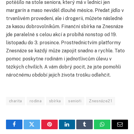
potěšílo na stole seniora, který má v lednici jen
margarín a maso neviděl dlouhé měsíce. Předat jídlo v
trvanlivém provedení, ale i drogerii, můžete následně
za kasou dobrovolníkům. Finanční sbírka na Znesnáze
jde paralelně s celou akcí a probíhá nonstop od 19.
listopadu do 3. prosince. Prostřednictvím platformy
Znesnáze se každý může zapojit snadno a rychle. Tato
pomoc poskytne rodinám i jednotlivcům úlevu v
těžkých chvílích. A vám dobrý pocit, že jste pomohli
náročnému období jejich života trošku odlehčit.
charita
rodina
sbírka
senioři
Znesnáze21
Facebook
Twitter
Pinterest
LinkedIn
Tumblr
WhatsApp
E-