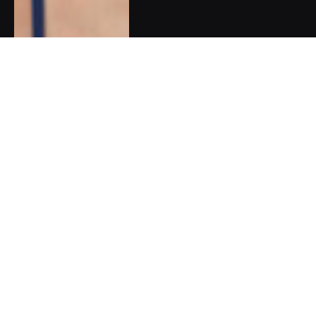
Zpověď Barbory Chuecos:
Synův autismus jsem se
naučila vnímat jako dar