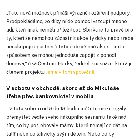
„Tato nová možnost přináší výrazné rozšíření podpory.
Předpokládáme, že díky ní do pomoci vstoupí mnoho
lidí, kteří jinak neměli příležitost. Sbírka je tu právě pro
ty, kteří se nemohou zúčastnit akce fyzicky nebo třeba
nenakupují u partnerů této dobročinné akce. Tímto
způsobem se mohou jednoduše zapojit z pohodlí
domova,“ říká Čestmír Horký, ředitel Znesnáze, která je
členem projektu
Jsme v tom společně.
V sobotu v obchodě, skoro až do Mikuláše
třeba přes bankovnictví v mobilu
Už tuto sobotu od 8 do 18 hodin můžete mezi regály
přemýšlet vedle svého nákupního seznamu také nad
tím, co by potřebovaly mámy, které nemají co dát na
talíř nebo do lahvičky svým dětem. Nebo co by