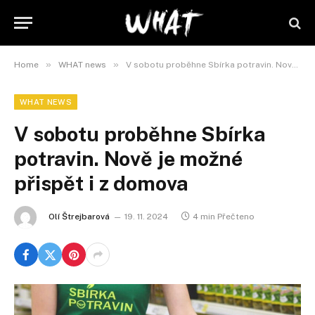
»
»
Home
WHAT news
V sobotu proběhne Sbírka potravin. Nově je možné přispět i z domova
WHAT NEWS
V sobotu proběhne Sbírka
potravin. Nově je možné
přispět i z domova
Olí Štrejbarová
19. 11. 2024
4 min Přečteno