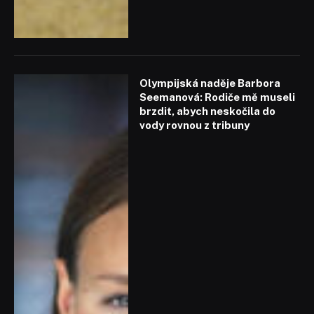
Olympijská naděje Barbora
Seemanová: Rodiče mě museli
brzdit, abych neskočila do
vody rovnou z tribuny