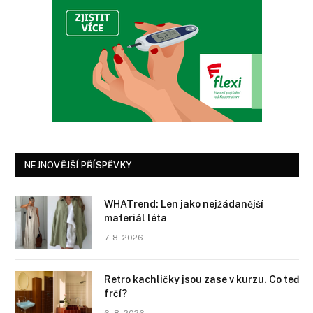
NEJNOVĚJŠÍ PŘÍSPĚVKY
WHATrend: Len jako nejžádanější
materiál léta
7. 8. 2026
Retro kachličky jsou zase v kurzu. Co teď
frčí?
6. 8. 2026