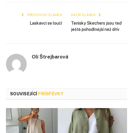
mail
PŘEDCHOZÍ ČLÁNEK
DALŠÍ ČLÁNEK
Laskavci se loučí
Tenisky Skechers jsou teď
ještě pohodlnější než dřív
Olí Štrejbarová
SOUVISEJÍCÍ
PŘÍSPĚVKY