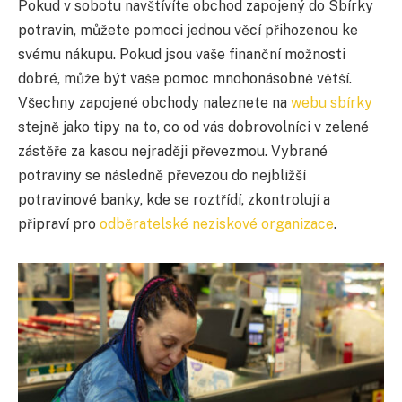
Pokud v sobotu navštívíte obchod zapojený do Sbírky
potravin, můžete pomoci jednou věcí přihozenou ke
svému nákupu. Pokud jsou vaše finanční možnosti
dobré, může být vaše pomoc mnohonásobně větší.
Všechny zapojené obchody naleznete na
webu sbírky
stejně jako tipy na to, co od vás dobrovolníci v zelené
zástěře za kasou nejraději převezmou. Vybrané
potraviny se následně převezou do nejbližší
potravinové banky, kde se roztřídí, zkontrolují a
připraví pro
odběratelské neziskové organizace
.