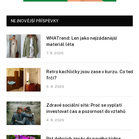
NEJNOVĚJŠÍ PŘÍSPĚVKY
WHATrend: Len jako nejžádanější
materiál léta
7. 8. 2026
Retro kachličky jsou zase v kurzu. Co teď
frčí?
6. 8. 2026
Zdravé sociální sítě: Proč se vyplatí
investovat čas a pozornost do vztahů
4. 8. 2026
Pět dobrých zpráv do nového týdne