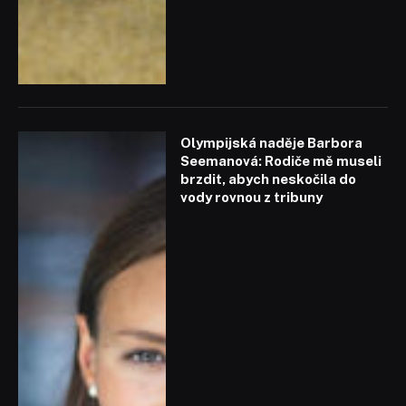
Olympijská naděje Barbora
Seemanová: Rodiče mě museli
brzdit, abych neskočila do
vody rovnou z tribuny