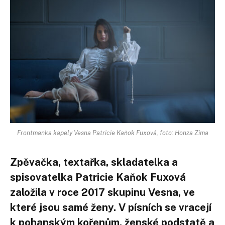
Frontmanka kapely Vesna Patricie Kaňok Fuxová, foto: Honza Zima
Zpěvačka, textařka, skladatelka a
spisovatelka Patricie Kaňok Fuxová
založila v roce 2017 skupinu Vesna, ve
které jsou samé ženy. V písních se vracejí
k pohanským kořenům, ženské podstatě a