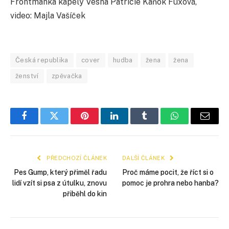
Frontmanka kapely Vesna Patricie Kaňok Fuxová,
video: Majla Vašíček
Česká republika
cover
hudba
žena
žena
ženství
zpěvačka
Facebook
Twitter
Pinterest
LinkedIn
Tumblr
WhatsApp
E-
mail
PŘEDCHOZÍ ČLÁNEK
DALŠÍ ČLÁNEK
Pes Gump, který přiměl řadu
Proč máme pocit, že říct si o
lidí vzít si psa z útulku, znovu
pomoc je prohra nebo hanba?
přiběhl do kin