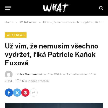
»
»
Home
WHAT news
Už vím, že nemusím všechno vydržet, říká Patricie Kaňok Fuxová
WHAT NEWS
Už vím, že nemusím všechno
vydržet, říká Patricie Kaňok
Fuxová
Klára Mandausová
5. 4. 2024
Aktualizováno:
15. 4.
2024
1 Min. počet přečtení