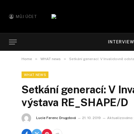
MŮJ ÚČET
INTERVIE
»
»
Home
WHAT news
Setkání generací: V Invalidovně ods
WHAT NEWS
Setkání generací: V Inv
výstava RE_SHAPE/D
Lucie Ferenc Drugdová
21. 10. 2019
Aktualizováno: