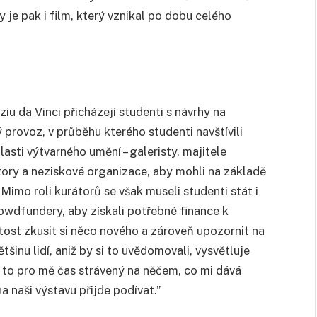
 je pak i film, který vznikal po dobu celého
u da Vinci přicházejí studenti s návrhy na
provoz, v průběhu kterého studenti navštívili
lasti výtvarného umění – galeristy, majitele
átory a neziskové organizace, aby mohli na základě
 Mimo roli kurátorů se však museli studenti stát i
rowdfundery, aby získali potřebné finance k
ost zkusit si něco nového a zároveň upozornit na
šinu lidí, aniž by si to uvědomovali, vysvětluje
 to pro mě čas strávený na něčem, co mi dává
a naši výstavu přijde podívat.”