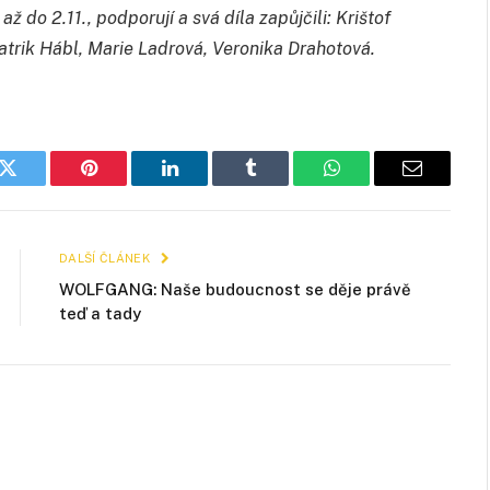
do 2.11., podporují a svá díla zapůjčili: Krištof
 Patrik Hábl, Marie Ladrová, Veronika Drahotová.
k
Twitter
Pinterest
LinkedIn
Tumblr
WhatsApp
E-
mail
DALŠÍ ČLÁNEK
WOLFGANG: Naše budoucnost se děje právě
teď a tady