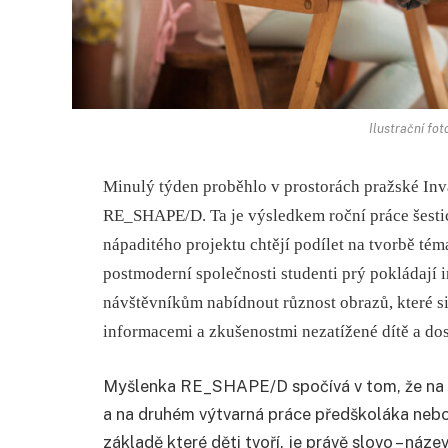
Ilustrační fot
Minulý týden proběhlo v prostorách pražské Inv
RE_SHAPE/D. Ta je výsledkem roční práce šestic
nápaditého projektu chtějí podílet na tvorbě té
postmoderní společnosti studenti prý pokládají i
návštěvníkům nabídnout různost obrazů, které s
informacemi a zkušenostmi nezatížené dítě a do
Myšlenka RE_SHAPE/D spočívá v tom, že na j
a na druhém výtvarná práce předškoláka nebo
základě které děti tvoří, je právě slovo – náz