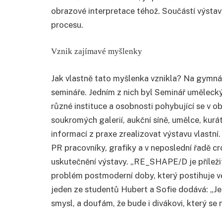
obrazové interpretace téhož. Součástí výstavy
procesu.
Vznik zajímavé myšlenky
Jak vlastně tato myšlenka vznikla? Na gymnázi
semináře. Jedním z nich byl Seminář umělecký 
různé instituce a osobnosti pohybující se v ob
soukromých galerií, aukční síně, umělce, kur
informací z praxe zrealizovat výstavu vlastní.
PR pracovníky, grafiky a v neposlední řadě c
uskutečnění výstavy. „RE_SHAPE/D je příležit
problém postmoderní doby, který postihuje vět
jeden ze studentů Hubert a Sofie dodává: „Je
smysl, a doufám, že bude i divákovi, který se n