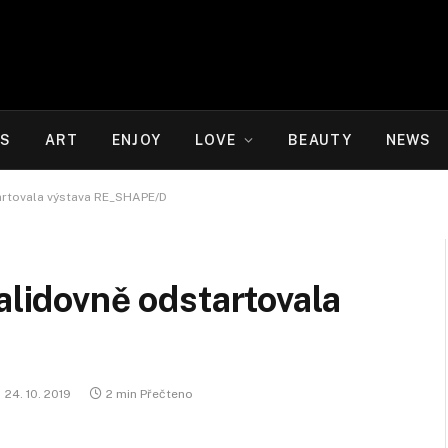
WS
ART
ENJOY
LOVE
BEAUTY
NEWS
tartovala výstava RE_SHAPE/D
alidovně odstartovala
24. 10. 2019
2 min Přečteno