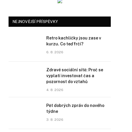
NEJNOVĚJŠÍ PŘÍSPĚVKY
Retro kachličky jsou zase v
kurzu. Co teď frčí?
6. 8. 2026
Zdravé sociální sítě: Proč se
vyplatí investovat čas a
pozornost do vztahů
4. 8. 2026
Pět dobrých zpráv do nového
týdne
3. 8. 2026