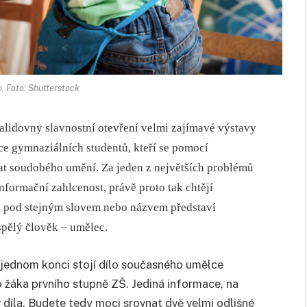
o, Foto: Shutterstock
alidovny slavnostní otevření velmi zajímavé výstavy
e gymnaziálních studentů, kteří se pomocí
mat soudobého umění. Za jeden z největších problémů
nformační zahlcenost, právě proto tak chtějí
i pod stejným slovem nebo názvem představí
spělý člověk – umělec.
ednom konci stojí dílo současného umělce
 žáka prvního stupně ZŠ. Jediná informace, na
ev díla. Budete tedy moci srovnat dvě velmi odlišné