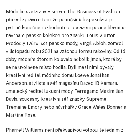
Módního světa znalý server The Business of Fashion
přinesl zprávu o tom, že po měsících spekulací je
patrně konečně rozhodnuto o obsazení pozice hlavního
návrháře pánské kolekce pro značku Louis Vuitton.
Předešlý tvůrčí šéf pánské módy, Virgil Abloh, zemřel
v listopadu roku 2021 na vzácnou formu rakoviny. Od té
doby módním éterem kolovalo několik jmen, která by
se na uvolněné místo hodila. Byli mezi nimi bývalý
kreativní ředitel módního domu Loewe Jonathan
Anderson, stylista a šéf magazínu Dazed IB Kamara,
umělecký ředitel luxusní módy Ferragamo Maximilian
Davis, současný kreativní šéf značky Supreme
Tremaine Emory nebo návrhářky Grace Wales Bonner a
Martine Rose.
Pharrell Williams není překvapivou volbou. Je jedním z