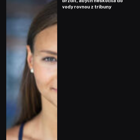
brzdit, abych neskočila do
vody rovnou z tribuny