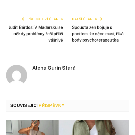
mail
PŘEDCHOZÍ ČLÁNEK
DALŠÍ ČLÁNEK
Judit Bárdos: V Maďarsku se
Spousta žen bojuje s
někdy problémy řeší příliš
pocitem, že něco musí, říká
vášnivě
body psychoterapeutka
Alena Gurin Stará
SOUVISEJÍCÍ
PŘÍSPĚVKY