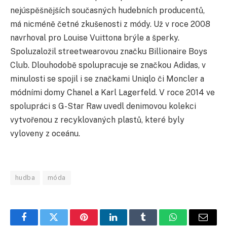
nejúspěšnějších současných hudebních producentů,
má nicméně četné zkušenosti z módy. Už v roce 2008
navrhoval pro Louise Vuittona brýle a šperky.
Spoluzaložil streetwearovou značku Billionaire Boys
Club. Dlouhodobě spolupracuje se značkou Adidas, v
minulosti se spojil i se značkami Uniqlo či Moncler a
módními domy Chanel a Karl Lagerfeld. V roce 2014 ve
spolupráci s G-Star Raw uvedl denimovou kolekci
vytvořenou z recyklovaných plastů, které byly
vyloveny z oceánu.
hudba
móda
Facebook
Twitter
Pinterest
LinkedIn
Tumblr
WhatsApp
E-