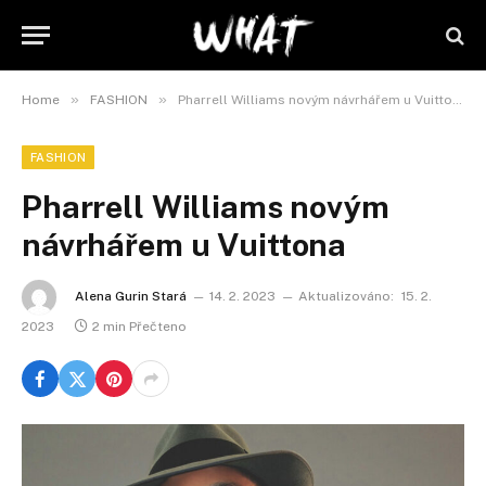
»
»
Home
FASHION
Pharrell Williams novým návrhářem u Vuittona
FASHION
Pharrell Williams novým
návrhářem u Vuittona
Alena Gurin Stará
14. 2. 2023
Aktualizováno:
15. 2.
2023
2 min Přečteno