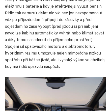
elektřinu z baterie a kdy je efektivnější využít benzín.
Řidič tak nemusí udělat nic víc než jen nezapomenout
vůz po příjezdu domů připojit do zásuvky a před
odjezdem ho zase vypojit (před jízdou si při nabíjení
navíc lze kabinu automaticky vyhřát nebo klimatizovat
a díky tomu nasednout do příjemného prostředí).
Spojení sil spalovacího motoru a elektromotoru v
hybridním režimu umožňuje nejen mimořádně nízkou
spotřebu při běžné jízdě, ale i vysoký výkon ve chvílích,
kdy má řidič opravdu naspěch.