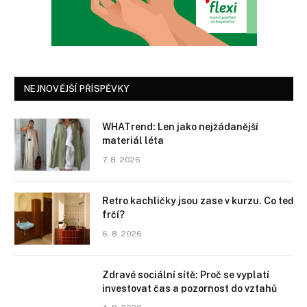
NEJNOVĚJŠÍ PŘÍSPĚVKY
WHATrend: Len jako nejžádanější
materiál léta
7. 8. 2026
Retro kachličky jsou zase v kurzu. Co teď
frčí?
6. 8. 2026
Zdravé sociální sítě: Proč se vyplatí
investovat čas a pozornost do vztahů