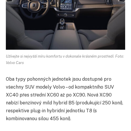
Užívejte si nejvyšší míru komfortu v dokonale krásném prostředí. Foto:
Volvo Cars
Oba typy pohonných jednotek jsou dostupné pro
všechny SUV modely Volvo – od kompaktního SUV
XC40 přes střední XC60 až po XC90. Nová XC90
nabízí benzínový mild hybrid B5 (produkující 250 koní),
respektive plug-in hybridní jednotku T8 (s
kombinovanou silou 455 koní).