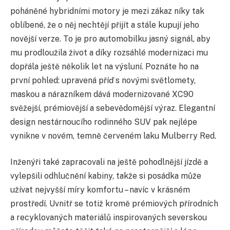
poháněné hybridními motory je mezi zákaz níky tak
oblíbené, že o něj nechtějí přijít a stále kupují jeho
novější verze. To je pro automobilku jasný signál, aby
mu prodloužila život a díky rozsáhlé modernizaci mu
dopřála ještě několik let na výsluní. Poznáte ho na
první pohled: upravená příď s novými světlomety,
maskou a nárazníkem dává modernizované XC90
svěžejší, prémiovější a sebevědomější výraz. Elegantní
design nestárnoucího rodinného SUV pak nejlépe
vynikne v novém, temně červeném laku Mulberry Red.
Inženýři také zapracovali na ještě pohodlnější jízdě a
vylepšili odhlučnění kabiny, takže si posádka může
užívat nejvyšší míry komfortu – navíc v krásném
prostředí. Uvnitř se totiž kromě prémiových přírodních
a recyklovaných materiálů inspirovaných severskou