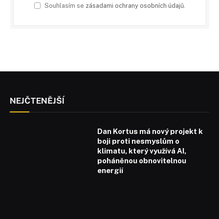
Souhlasím se
zásadami ochrany osobních údajů
.
NEJČTENĚJŠÍ
Dan Kortus má nový projekt k
boji proti nesmyslům o
klimatu, který využívá AI,
poháněnou obnovitelnou
energií