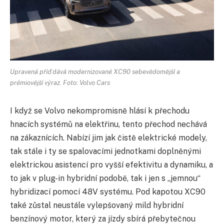
Upravená příď dává modernizované XC90 sebevědomější a
prémiovější výraz. Foto: Volvo Cars
I když se Volvo nekompromisně hlásí k přechodu
hnacích systémů na elektřinu, tento přechod nechává
na zákaznících. Nabízí jim jak čistě elektrické modely,
tak stále i ty se spalovacími jednotkami doplněnými
elektrickou asistencí pro vyšší efektivitu a dynamiku, a
to jak v plug-in hybridní podobě, tak i jen s „jemnou“
hybridizací pomocí 48V systému. Pod kapotou XC90
také zůstal neustále vylepšovaný mild hybridní
benzínový motor, který za jízdy sbírá přebytečnou