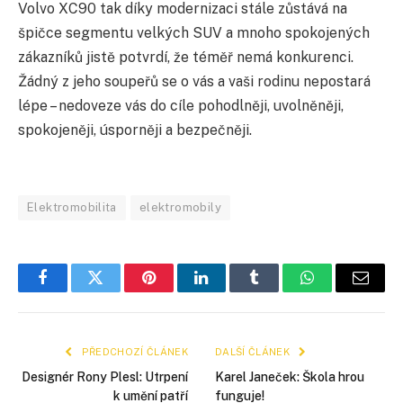
Volvo XC90 tak díky modernizaci stále zůstává na
špičce segmentu velkých SUV a mnoho spokojených
zákazníků jistě potvrdí, že téměř nemá konkurenci.
Žádný z jeho soupeřů se o vás a vaši rodinu nepostará
lépe – nedoveze vás do cíle pohodlněji, uvolněněji,
spokojeněji, úsporněji a bezpečněji.
Elektromobilita
elektromobily
Facebook
Twitter
Pinterest
LinkedIn
Tumblr
WhatsApp
E-
mail
PŘEDCHOZÍ ČLÁNEK
DALŠÍ ČLÁNEK
Designér Rony Plesl: Utrpení
Karel Janeček: Škola hrou
k umění patří
funguje!