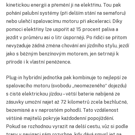
kinetickou energii a přemění ji na elektřinu. Tou pak
pohání palubní systémy (při delším stání na semaforu)
nebo ulehčí spalovacímu motoru při akceleraci. Díky
pomoci elektřiny lze uspořit až 15 procent paliva a
jezdit v průměru asi o litr úsporněji. Po řidiči se přitom
nevyžaduje žádná změna chování ani jízdního stylu, jezdí
jako s běžným benzínovým motorem, jen šetrněji k
přírodě i k vlastní peněžence.
Plug-in hybridní jednotka pak kombinuje to nejlepší ze
spalovacího motoru (svobodu „neomezeného“ dojezdu)
s čistě elektrickou jízdou – větší baterie nabíjená ze
zásuvky umožní najet až 72 kilometrů zcela bezhlučně,
bezemisně a v naprostém pohodlí. Tato vzdálenost
většině majitelů pokryje každodenní popojíždění.
Pokud se rozhodnou vyrazit na delší cestu, vůz si podle
trasy v navigaci sám rozvrhne, kdy dává smysl jet na