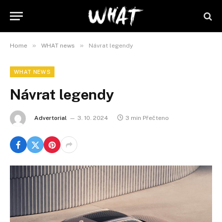
»
»
Home
WHAT news
Návrat legendy
WHAT NEWS
Návrat legendy
Advertorial
3. 10. 2024
3 min Přečteno