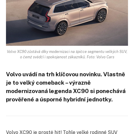
Volvo XC90 zůstává díky modernizaci na špičce segmentu velkých SUV,
o čemž svědčí i spokojenost zákazníků. Foto: Volvo Cars
Volvo uvádí na trh klíčovou novinku. Vlastně
je to velký comeback – výrazně
modernizovaná legenda XC90 si ponechává
prověřené a úsporné hybridní jednotky.
Volvo XC90 je prostě hit! Tohle velké rodinné SUV