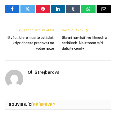
Facebook
Twitter
Pinterest
LinkedIn
Tumblr
WhatsApp
E-
mail
PŘEDCHOZÍ ČLÁNEK
DALŠÍ ČLÁNEK
6 věcí, které musíte ovládat,
Slavní návrháři ve filmech a
když chcete pracovat na
seriálech. Na stream míří
volné noze
další legendy
Olí Štrejbarová
SOUVISEJÍCÍ
PŘÍSPĚVKY