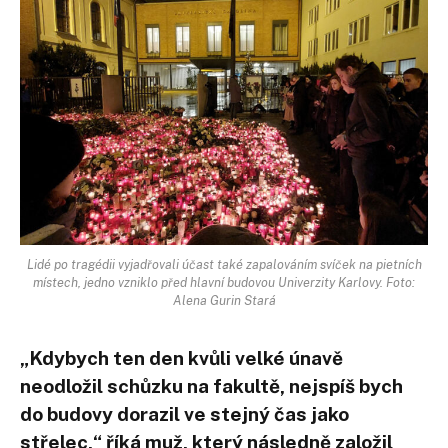
Lidé po tragédii vyjadřovali účast také zapalováním svíček na pietních
místech, jedno vzniklo před hlavní budovou Univerzity Karlovy. Foto:
Alena Gurin Stará
„Kdybych ten den kvůli velké únavě
neodložil schůzku na fakultě, nejspíš bych
do budovy dorazil ve stejný čas jako
střelec,“ říká muž, který následně založil