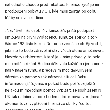
náhodného chodce před fakultou. Finance využije na
prodloužení pobytu v ČR, kde musí zůstat po dobu
léčby se svou rodinou.
„Navštívili nás osobně v kanceláři, přišli podepsat
smlouvu na první vyplacenou sumu ze sbírky, a to v
částce 162 tisíc korun. Do rodné země se chtějí vrátit,
jakmile to bude zdravotní stav všech členů umožňovat.
Navzdory událostem, které je k nám přivedly, to bylo
moc milé setkání. Rodina děkovala každému jednomu z
nás v našem týmu, a především moc děkují všem
dárcům za pomoc v tak náročné situaci. Další
informace zjišťujeme, a pokud bude potřeba ještě
nějakou mimořádnou pomoc vyplatit, se souhlasem NF
UK tak učiníme a poté budeme informovat veřejnost,“
okomentoval vyplácení financí ze sbírky ředitel