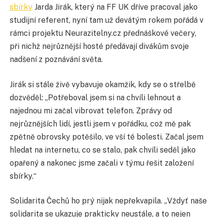
sbírky
Jarda Jirák, který na FF UK dříve pracoval jako
studijní referent, nyní tam už devátým rokem pořádá v
rámci projektu Neurazitelny.cz přednáškové večery,
při nichž nejrůznější hosté předávají divákům svoje
nadšení z poznávání světa.
Jirák si stále živě vybavuje okamžik, kdy se o střelbě
dozvěděl: „Potřeboval jsem si na chvíli lehnout a
najednou mi začal vibrovat telefon. Zprávy od
nejrůznějších lidí, jestli jsem v pořádku, což mě pak
zpětně obrovsky potěšilo, ve vší té bolesti. Začal jsem
hledat na internetu, co se stalo, pak chvíli seděl jako
opařený a nakonec jsme začali v týmu řešit založení
sbírky.“
Solidarita Čechů ho prý nijak nepřekvapila. „Vždyť naše
solidarita se ukazuje prakticky neustále, a to nejen