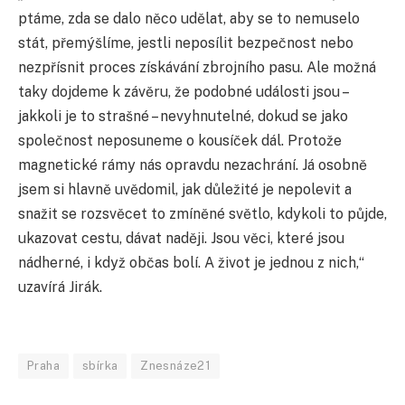
ptáme, zda se dalo něco udělat, aby se to nemuselo
stát, přemýšlíme, jestli neposílit bezpečnost nebo
nezpřísnit proces získávání zbrojního pasu. Ale možná
taky dojdeme k závěru, že podobné události jsou –
jakkoli je to strašné – nevyhnutelné, dokud se jako
společnost neposuneme o kousíček dál. Protože
magnetické rámy nás opravdu nezachrání. Já osobně
jsem si hlavně uvědomil, jak důležité je nepolevit a
snažit se rozsvěcet to zmíněné světlo, kdykoli to půjde,
ukazovat cestu, dávat naději. Jsou věci, které jsou
nádherné, i když občas bolí. A život je jednou z nich,“
uzavírá Jirák.
Praha
sbírka
Znesnáze21