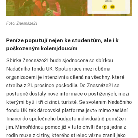
Foto: Znesnáze21
Peníze poputují nejen ke studentům, ale i k
poškozeným kolemjdoucím
Sbírka Znesnáze21 bude sjednocena se sbírkou
Nadačního fondu UK. Spolupráce mezi oběma
organizacemi je intenzivní a cílená na všechny, které
střelba z 21. prosince poškodila. Do Znesnáze21 se
postupně dostaly nové informace o postižených, mezi
kterými byli i tři cizinci, turisté. Se svolením Nadačního
fondu UK tak dárcovská platforma ještě mimo zaslání
financí do společného budgetu individuálně pomůže i
jim. Mimořádnou pomoc již v tuto chvíli čerpá jedna z
rodin muže z ciziny, kterého střelec vážně zranil jako