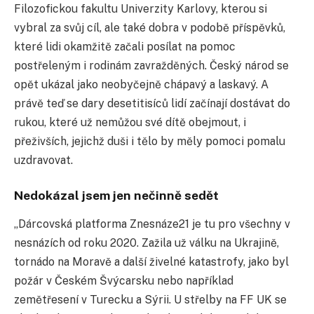
Filozofickou fakultu Univerzity Karlovy, kterou si
vybral za svůj cíl, ale také dobra v podobě příspěvků,
které lidi okamžitě začali posílat na pomoc
postřeleným i rodinám zavražděných. Český národ se
opět ukázal jako neobyčejně chápavý a laskavý. A
právě teď se dary desetitisíců lidí začínají dostávat do
rukou, které už nemůžou své dítě obejmout, i
přeživších, jejichž duši i tělo by měly pomoci pomalu
uzdravovat.
Nedokázal jsem jen nečinně sedět
„Dárcovská platforma Znesnáze21 je tu pro všechny v
nesnázích od roku 2020. Zažila už válku na Ukrajině,
tornádo na Moravě a další živelné katastrofy, jako byl
požár v Českém Švýcarsku nebo například
zemětřesení v Turecku a Sýrii. U střelby na FF UK se