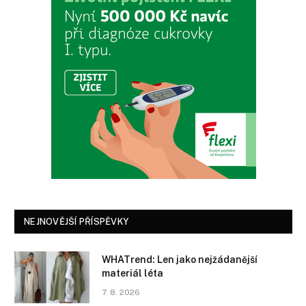
NEJNOVĚJŠÍ PŘÍSPĚVKY
WHATrend: Len jako nejžádanější
materiál léta
7. 8. 2026