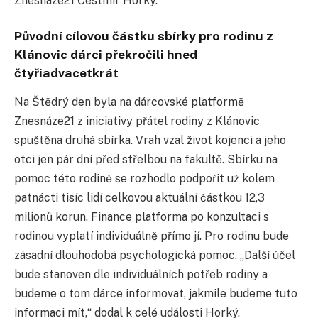
Znesnáze21 Čestmír Horký.
Původní cílovou částku sbírky pro rodinu z
Klánovic dárci překročili hned
čtyřiadvacetkrát
Na Štědrý den byla na dárcovské platformě
Znesnáze21 z iniciativy přátel rodiny z Klánovic
spuštěna druhá sbírka. Vrah vzal život kojenci a jeho
otci jen pár dní před střelbou na fakultě. Sbírku na
pomoc této rodině se rozhodlo podpořit už kolem
patnácti tisíc lidí celkovou aktuální částkou 12,3
milionů korun. Finance platforma po konzultaci s
rodinou vyplatí individuálně přímo jí. Pro rodinu bude
zásadní dlouhodobá psychologická pomoc. „Další účel
bude stanoven dle individuálních potřeb rodiny a
budeme o tom dárce informovat, jakmile budeme tuto
informaci mít,“ dodal k celé události Horký.