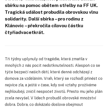
sbírku na pomoc obětem střelby na FF UK.
Tragická událost probudila obrovskou vlnu
solidarity. Další sbírka – pro rodinu z
Klánovic – překročila cílovou částku
čtyřiadvacetkrát.
Tři týdny uplynuly od tragédie, která zmařila v
mnohých z nás pocit nedotknutelnosti. Alespoň co se
týče bezpečí našich dětí, které denně odcházejí z
domova za vzděláním. Vrah, který se rozhodl přinést co
nejvíce zla, a ještě v čase, kdy své vztahy prožíváme
nejhlouběji, zničil nespočet životů. Přesto mu jeho plán
zcela nevyšel. V lidech probudil obrovské množství
dobra. Dobra, co dokázalo doslova obejmout