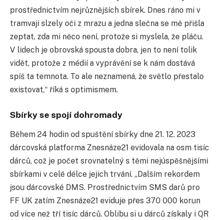
prostřednictvím nejrůznějších sbírek. Dnes ráno mi v
tramvaji slzely oči z mrazu a jedna slečna se mě přišla
zeptat, zda mi něco není, protože si myslela, že pláču.
V lidech je obrovská spousta dobra, jen to není tolik
vidět, protože z médií a vyprávění se k nám dostává
spíš ta temnota. To ale neznamená, že světlo přestalo
existovat,“ říká s optimismem.
Sbírky se spojí dohromady
Během 24 hodin od spuštění sbírky dne 21. 12. 2023
dárcovská platforma Znesnáze21 evidovala na osm tisíc
dárců, což je počet srovnatelný s těmi nejúspěšnějšími
sbírkami v celé délce jejich trvání. „Dalším rekordem
jsou dárcovské DMS. Prostřednictvím SMS darů pro
FF UK zatím Znesnáze21 eviduje přes 370 000 korun
od více než tří tisíc dárců. Oblibu si u dárců získaly i QR