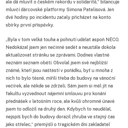
ale dá mluvit o českém rekordu v solidaritě,“ bilancuje
mluvčí dárcovské platformy Simona Patelisová. Jen
dvě hodiny po incidentu začaly přicházet na konto
sbírky první příspěvky.
„Byla v tom velká touha a pohnutí udělat aspoň NĚCO.
Nedokázal jsem jen nečinně sedět a neustále dokola
aktualizovat stránku se zprávami. Dodnes vlastně
neznám seznam obětí. Obvolal jsem své nejbližší
známé, kteří jsou naštěstí v pořádku, byť u mnoha z
nich to bylo těsné, mířili třeba do budovy na vánoční
večírek, ale někde se zdrželi. Sám jsem si měl jít na
fakultu vyzvednout nájemní smlouvu pro konání
přednášek v letošním roce, ale kvůli ohromné únavě
jsem to odložil na druhý den. Kdybych to neudělal,
nejspíš bych do budovy dorazil zhruba ve stejný čas
jako střelec,“ přemýšlí o tragickém dni zakladatel