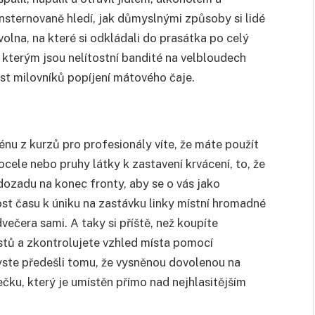
nsternovaně hledí, jak důmyslnými způsoby si lidé
olna, na které si odkládali do prasátka po celý
kterým jsou nelítostní bandité na velbloudech
st milovníků popíjení mátového čaje.
nu z kurzů pro profesionály víte, že máte použít
trocele nebo pruhy látky k zastavení krvácení, to, že
t dozadu na konec fronty, aby se o vás jako
ost času k úniku na zastávku linky místní hromadné
ečera sami. A taky si příště, než koupíte
stů a zkontrolujete vzhled místa pomocí
abyste předešli tomu, že vysněnou dovolenou na
čku, který je umístěn přímo nad nejhlasitějším