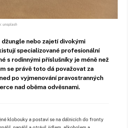
o: unsplash
o džungle nebo zajetí divokými
stují specializované profesionální
né s rodinnými příslušníky je méně než
om se právě toto dá považovat za
 hned po vyjmenování pravostranných
verce nad oběma odvěsnami.
ěné klobouky a postaví se na dálnicích do fronty
álil, napálil a otrávil jídlem, alkoholem a