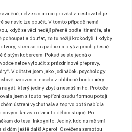
viněné, nelze s nimi nic provést a cestovatel je
ré se navíc lze poučit. V tomto případě nemá
ou, když se věci nedějí přesně podle itineráře, ale
ě pohoupat a doufat, že tu nežijí krokodýli. I kdyby
otvory, která se rozpadne na plyš a prach přesně
ivně čistým kobercem. Pokud se ale jedná o
původce nelze vyloučit z prázdninové přepravy,
ry“. V dětství jsem jako jedináček, psychology
 oslavě narozenin musela z oblíbené bonboniéry
 nugát, který jediný zbyl a nesnáším ho. Protože
ojovala jsem s touto nepřízní osudu formou potají
tichém ústraní vychutnala a teprve poté nabídla
ninovými katastrofami to dělám stejně. Po
ěkam do lesa. Inkognito. Jediný, kdo na mě smí
zda si dám ještě další Aperol. Osvěžena samotou