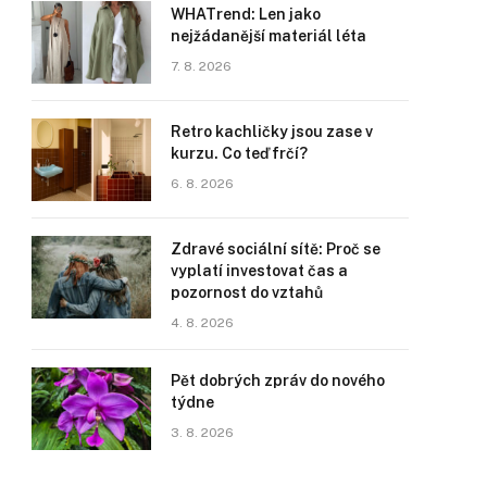
WHATrend: Len jako
nejžádanější materiál léta
7. 8. 2026
Retro kachličky jsou zase v
kurzu. Co teď frčí?
6. 8. 2026
Zdravé sociální sítě: Proč se
vyplatí investovat čas a
pozornost do vztahů
4. 8. 2026
Pět dobrých zpráv do nového
týdne
3. 8. 2026