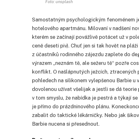
Foto: unsplash
Samostatným psychologickým fenoménem je pa
hotelového apartmánu. Milovaní v nadšení nový
kterém se začínají povážlivě potácet už v po
ceně deseti piv). Chuť jen si tak hovět na pláž
z účastníků rodinného zájezdu zaplete do de
výrazem „neznám tě, ale sežeru tě“ pozře cos
konflikt. O našlápnutých ježcích, ztracených
pohledech na silikonem vylepšenou Barbie u ve
dovolenou užívat všelijak a jestli se dá teori
v tom smyslu, že nabídka je pestrá a týkají s
je přímo do prázdninového plánu. Koneckonců, 
zabalit do taktické lékárničky. Nebo jak šikov
Barbie nucena si přesednout.