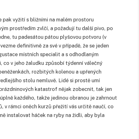
k vyžití s bližními na malém prostoru
m prostředím zvlčí, a požadují tu další pivo, po
ledne, tu padesátou pátou plyšovou potvoru (v
i vezme definitivně za své v případě, že se jeden
gustace místních specialit a s odhodlaným
i, co v jeho žaludku způsobí týdenní válečný
 peněženkách, rozbitých kolenou a upřených
dlejšího stolu nemluvě. Lidé si prostě umí
e prázdninových katastrof nějak zobecnit, tak jen
e úplně každého, takže jedinou obranou je zahrnout
v rámci oněch kurzů přežití vás určitě naučí, co
ně instalovat háček na ryby na židli, aby byla