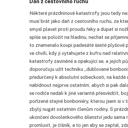
Daň z cestovního ruchu
Některé prázdninové katastrofy jsou tedy neza
musí brát jako daň z cestovního ruchu, ze kte
smysl plavat proti proudu řeky a dupat si nožk
spíše se položit na hladinu, nechat se příjemn
to znamenalo koupi padesáté šesté plyšové p
ve chvíli, kdy ji vytahujete z kufru nad relat
katastrofy zaviněné a opakující se, a jejich 
doporučuju užít techniku „dublované bonbonié
předurčený k absolutní sobeckosti, na každé
nabídnout nejprve ostatním, abych si pak dala
se rodiče nedali k jiné variantě přesvědčit, b
pořízené stejné bonboniéry, kterou jsem si v 
zbylý nugát ostatním členům rodiny. S prázd
ukončení dovolenkového šílenství jedu sama n
promluvit, je číšník, a to jen aby se zeptal, 