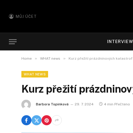
MŮJ ÚČET
INTERVIE
»
»
Home
WHAT news
Kurz přežití prázdninových katastrof
WHAT NEWS
Kurz přežití prázdninov
Barbora Topinková
29. 7. 2024
4 min Přečteno