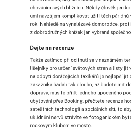
chováním svých bližních. Někdy člověk jen ko
umí navzájem komplikovat užití těch pár dnů v
rok. Nehledě na vynalézavé domorodce, proti 
z dobrodružných knížek jen vybraná společno
Dejte na recenze
Takže zatímco při ocitnutí se v neznámém teré
lišejníky pro určení světových stran a listy ji
na odbytí dorážejících taxikářů je nejlepší jí
zákazníka hádali tak dlouho, až budete mít d
dopravy, musíte přijít jednoho upoceného podv
ubytování přes Booking, přečtete recenze ho
satelitních technologií a sociálních sítí, to 
uklidnění nervů strávíte ve fotogenickém byte
rockovým klubem ve městě.