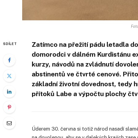
Fot
Zatímco na přežití pádu letadla d
SDÍLET
domorodci v dálném Kurdistánu exi
kurzy, návodů na zvládnutí dovole
abstinentů ve čtvrté cenové. Přit
základní životní dovednost, tedy
přítoků Labe a výpočtu plochy čt
Úderem 30. června si totiž národ nasadí slam
na dovolenou, aby se v dalekých krajích zase sp