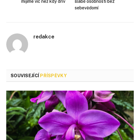
míjíme víc než kdy dřív
slabé osobnosti bez
sebevědomí
redakce
SOUVISEJÍCÍ
PŘÍSPĚVKY