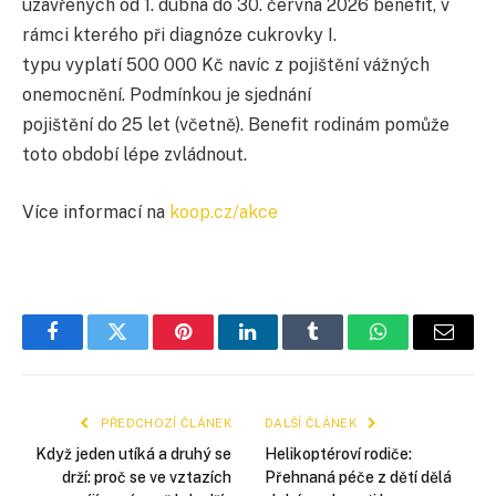
uzavřených od 1. dubna do 30. června 2026 benefit, v
rámci kterého při diagnóze cukrovky I.
typu vyplatí 500 000 Kč navíc z pojištění vážných
onemocnění. Podmínkou je sjednání
pojištění do 25 let (včetně). Benefit rodinám pomůže
toto období lépe zvládnout.
Více informací na
koop.cz/akce
Facebook
Twitter
Pinterest
LinkedIn
Tumblr
WhatsApp
E-
mail
PŘEDCHOZÍ ČLÁNEK
DALŠÍ ČLÁNEK
Když jeden utíká a druhý se
Helikoptéroví rodiče:
drží: proč se ve vztazích
Přehnaná péče z dětí dělá