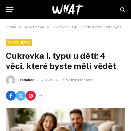
»
»
Home
WHAT news
Cukrovka I. typu u dětí: 4 věci, které byste měli vědět
WHAT NEWS
Cukrovka I. typu u dětí: 4
věci, které byste měli vědět
redakce
17. 4. 2026
2 min Přečteno