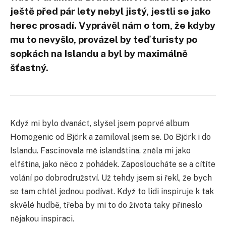
ještě před pár lety nebyl jistý, jestli se jako
herec prosadí. Vyprávěl nám o tom, že kdyby
mu to nevyšlo, provázel by teď turisty po
sopkách na Islandu a byl by maximálně
šťastný.
Když mi bylo dvanáct, slyšel jsem poprvé album
Homogenic od Björk a zamiloval jsem se. Do Björk i do
Islandu. Fascinovala mě islandština, zněla mi jako
elfština, jako něco z pohádek. Zaposloucháte se a cítíte
volání po dobrodružství. Už tehdy jsem si řekl, že bych
se tam chtěl jednou podívat. Když to lidi inspiruje k tak
skvělé hudbě, třeba by mi to do života taky přineslo
nějakou inspiraci.