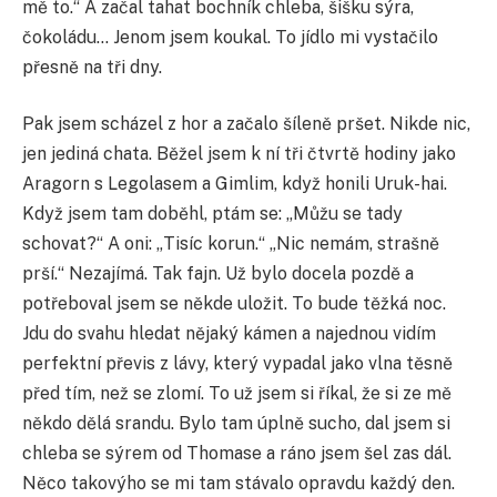
mě to.“ A začal tahat bochník chleba, šišku sýra,
čokoládu… Jenom jsem koukal. To jídlo mi vystačilo
přesně na tři dny.
Pak jsem scházel z hor a začalo šíleně pršet. Nikde nic,
jen jediná chata. Běžel jsem k ní tři čtvrtě hodiny jako
Aragorn s Legolasem a Gimlim, když honili Uruk-hai.
Když jsem tam doběhl, ptám se: „Můžu se tady
schovat?“ A oni: „Tisíc korun.“ „Nic nemám, strašně
prší.“ Nezajímá. Tak fajn. Už bylo docela pozdě a
potřeboval jsem se někde uložit. To bude těžká noc.
Jdu do svahu hledat nějaký kámen a najednou vidím
perfektní převis z lávy, který vypadal jako vlna těsně
před tím, než se zlomí. To už jsem si říkal, že si ze mě
někdo dělá srandu. Bylo tam úplně sucho, dal jsem si
chleba se sýrem od Thomase a ráno jsem šel zas dál.
Něco takovýho se mi tam stávalo opravdu každý den.