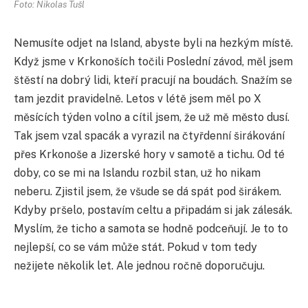
Foto: Nikolas Tušl
Nemusíte odjet na Island, abyste byli na hezkým místě.
Když jsme v Krkonoších točili Poslední závod, měl jsem
štěstí na dobrý lidi, kteří pracují na boudách. Snažím se
tam jezdit pravidelně. Letos v létě jsem měl po X
měsících týden volno a cítil jsem, že už mě město dusí.
Tak jsem vzal spacák a vyrazil na čtyřdenní širákování
přes Krkonoše a Jizerské hory v samotě a tichu. Od té
doby, co se mi na Islandu rozbil stan, už ho nikam
neberu. Zjistil jsem, že všude se dá spát pod širákem.
Kdyby pršelo, postavím celtu a připadám si jak zálesák.
Myslím, že ticho a samota se hodně podceňují. Je to to
nejlepší, co se vám může stát. Pokud v tom tedy
nežijete několik let. Ale jednou ročně doporučuju.