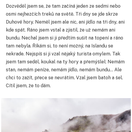
Dozvěděl jsem se, že tam začíná jeden ze sedmi nebo
osmi nejhezčích treků na světě. Tři dny se jde skrze
Duhové hory. Neměl jsem ale nic, ani jídlo na tři dny, ani
kde spát. Ráno jsem vstal a zjistil, že už nemám ani
bundu. Nechal jsem si ji předtím sušit na topení a ráno
tam nebyla. Říkám si, to není možný, na Islandu se
nekrade. Nejspíš si ji vzal nějaký turista omylem. Tak
jsem tam seděl, koukal na ty hory a přemýšlel: Nemám
stan, nemám peníze, nemám jídlo, nemám bundu… Ale
chci to zažít, přece se nevrátím. Vzal jsem batoh a šel.
Cítil jsem, že to dám.