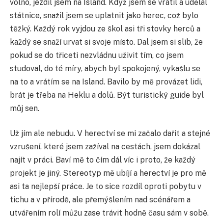
volno, jezdil jsem na Island. Když jsem se vrátil a udělal
státnice, snažil jsem se uplatnit jako herec, což bylo
těžký. Každý rok vyjdou ze škol asi tři stovky herců a
každý se snaží urvat si svoje místo. Dal jsem si slib, že
pokud se do třiceti nezvládnu uživit tím, co jsem
studoval, do té míry, abych byl spokojený, vykašlu se
na to a vrátím se na Island. Bavilo by mě provázet lidi,
brát je třeba na Heklu a dolů. Být turistický guide byl
můj sen.
Už jím ale nebudu. V herectví se mi začalo dařit a stejné
vzrušení, které jsem zažíval na cestách, jsem dokázal
najít v práci. Baví mě to čím dál víc i proto, že každý
projekt je jiný. Stereotyp mě ubíjí a herectví je pro mě
asi ta nejlepší práce. Je to sice rozdíl oproti pobytu v
tichu a v přírodě, ale přemýšlením nad scénářem a
utvářením rolí můžu zase trávit hodně času sám v sobě.