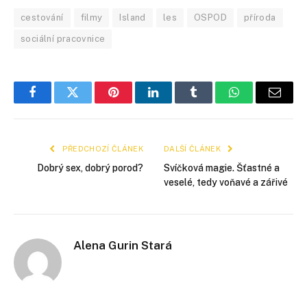
cestování
filmy
Island
les
OSPOD
příroda
sociální pracovnice
Facebook
Twitter
Pinterest
LinkedIn
Tumblr
WhatsApp
E-
mail
PŘEDCHOZÍ ČLÁNEK
DALŠÍ ČLÁNEK
Dobrý sex, dobrý porod?
Svíčková magie. Šťastné a
veselé, tedy voňavé a zářivé
Alena Gurin Stará