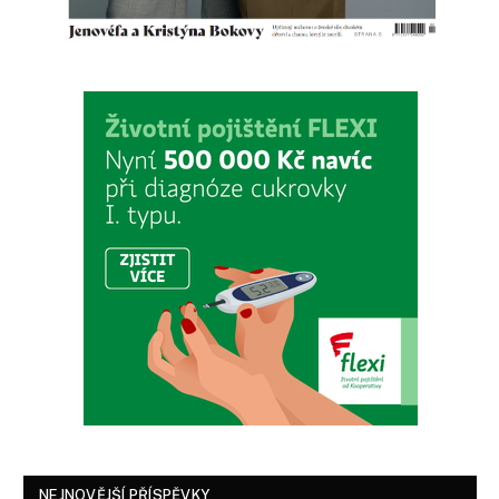
NEJNOVĚJŠÍ PŘÍSPĚVKY