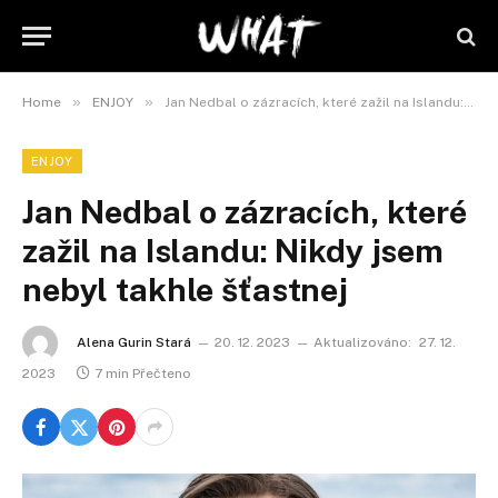
»
»
Home
ENJOY
Jan Nedbal o zázracích, které zažil na Islandu: Nikdy jsem nebyl takhle šťastnej
ENJOY
Jan Nedbal o zázracích, které
zažil na Islandu: Nikdy jsem
nebyl takhle šťastnej
Alena Gurin Stará
20. 12. 2023
Aktualizováno:
27. 12.
2023
7 min Přečteno