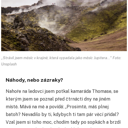
„Strávil jsem měsíc v krajině, která vypadala jako měsíc Jupitera…“ Foto:
Unsplash
Náhody, nebo zázraky?
Nahoře na ledovci jsem potkal kamaráda Thomase, se
kterým jsem se poznal před čtrnácti dny na jiném
místě. Mává na mě a povídá: „Prosimtě, máš plnej
batoh? Nevadilo by ti, kdybych ti tam pár věcí přidal?
Vzal jsem si toho moc, chodím tady po sopkách a brzdí