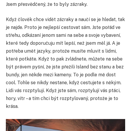
Jsem přesvědčený, že to byly zázraky.
Když člověk chce vidět zázraky a naučí se je hledat, tak
je najde. Proto je nejlepší cestovat sám. Jste pořád ve
střehu, odkázaní jenom sami na sebe a svoje vybavení,
které tedy doporučuju mít lepší, než jsem měl já. A je
potřeba umět jazyky, protože musíte mluvit s lidmi,
které potkáte. Když to pak zvládnete, můžete na sebe
být právem pyšní, že jste přežili Island bez stanu a bez
bundy, jen někde mezi kameny. To je podle mě dost
cool. Tohle se nikdy nestane, když cestujete s někým.
Lidi vás rozptylují. Když jste sám, rozptylují vás ptáci,
hory, vítr – a tím chci být rozptylovaný, protože je to
krása.