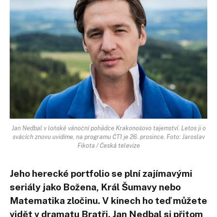
Jan Nedbal v loňské vánoční pohádce Krakonošovo tajemství. Letos ji o
svácích znovu uvidíme, na programu ČT1 je 26. prosince. Foto: Jaroslav
Fikota / Česká televize
Jeho herecké portfolio se plní zajímavými
seriály jako Božena, Král Šumavy nebo
Matematika zločinu. V kinech ho teď můžete
vidět v dramatu Bratři. Jan Nedbal si přitom