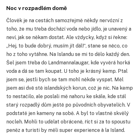
Noc v rozpadlém domě
Člověk je na cestách samozřejmě někdy nervózní z
toho, že mu třeba dochází voda nebo jídlo, je unavený a
neví, jak se někam dostat. Ale vždycky, když si řekne:
„Hej, to bude dobrý, musím jít dál!“, stane se něco, co
ho z toho vytáhne. Na Islandu se mi to dělo každý den.
Šel jsem třeba do Landmannalaugar, kde vyvěrá horká
voda a dá se tam koupat. U toho je krásný kemp. Ptal
jsem se, jestli bych se tam mohl někde vyspat. Měl
jsem asi dvě stě islandských korun, což je nic. Na kemp
to nestačilo, ale poslali mě nahoru ke skále, kde stál
starý rozpadlý dům ještě po původních obyvatelích. V
podstatě jen kameny na sobě. A byl to vlastně skvělý
nocleh. Mohli to udělat obráceně, říct si za to spoustu
peněz a turisti by měli super experience à la Island.