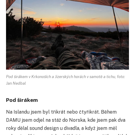
Pod širákem v Krkonoších a Jizerských horách v samotě a tichu, foto:
Jan Nedbal
Pod širákem
Na Islandu jsem byl třikrát nebo čtyřikrát. Během
DAMU jsem odjel na stáž do Norska, kde jsem pak dva
roky dělal sound design u divadla, a když jsem měl