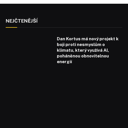
NEJČTENĚJŠÍ
Dan Kortus má nový projekt k
boji proti nesmyslům o
klimatu, který využívá AI,
poháněnou obnovitelnou
energií