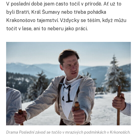
V poslední době jsem často točil v přírodě. Ať už to
byli Bratři, Král Šumavy nebo třeba pohádka
Krakonošovo tajemství. Vždycky se těším, když můžu
točit v lese, ani to neberu jako práci.
Drama Poslední závod se točilo v mrazivých podmínkách v Krkonoších.