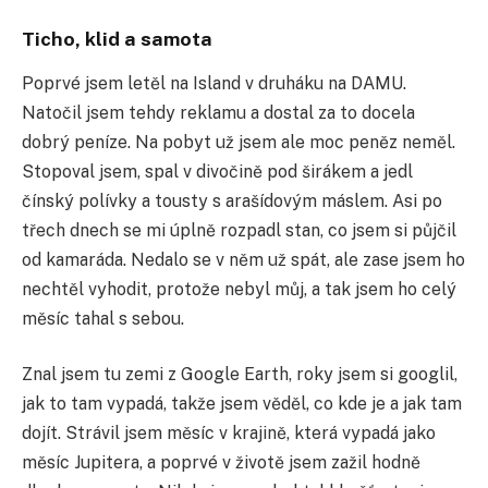
Ticho, klid a samota
Poprvé jsem letěl na Island v druháku na DAMU.
Natočil jsem tehdy reklamu a dostal za to docela
dobrý peníze. Na pobyt už jsem ale moc peněz neměl.
Stopoval jsem, spal v divočině pod širákem a jedl
čínský polívky a tousty s arašídovým máslem. Asi po
třech dnech se mi úplně rozpadl stan, co jsem si půjčil
od kamaráda. Nedalo se v něm už spát, ale zase jsem ho
nechtěl vyhodit, protože nebyl můj, a tak jsem ho celý
měsíc tahal s sebou.
Znal jsem tu zemi z Google Earth, roky jsem si googlil,
jak to tam vypadá, takže jsem věděl, co kde je a jak tam
dojít. Strávil jsem měsíc v krajině, která vypadá jako
měsíc Jupitera, a poprvé v životě jsem zažil hodně