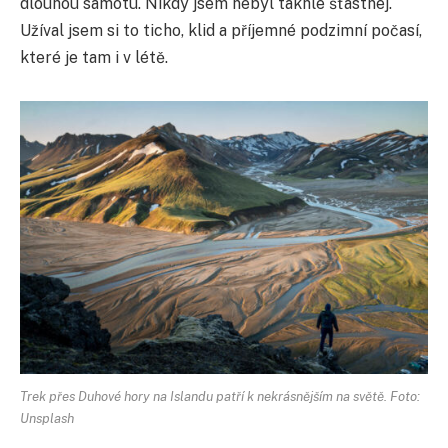
dlouhou samotu. Nikdy jsem nebyl takhle šťastnej.
Užíval jsem si to ticho, klid a příjemné podzimní počasí,
které je tam i v létě.
Trek přes Duhové hory na Islandu patří k nekrásnějším na světě. Foto:
Unsplash