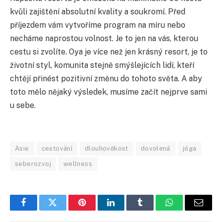
kvůli zajištění absolutní kvality a soukromí. Před
příjezdem vám vytvoříme program na míru nebo
necháme naprostou volnost. Je to jen na vás, kterou
cestu si zvolíte. Oya je více než jen krásný resort, je to
životní styl, komunita stejně smýšlejících lidí, kteří
chtějí přinést pozitivní změnu do tohoto světa. A aby
toto mělo nějaký výsledek, musíme začít nejprve sami
u sebe.
Asie
cestování
dlouhověkost
dovolená
jóga
seberozvoj
wellness
Facebook
Twitter
Pinterest
LinkedIn
Tumblr
WhatsApp
E-