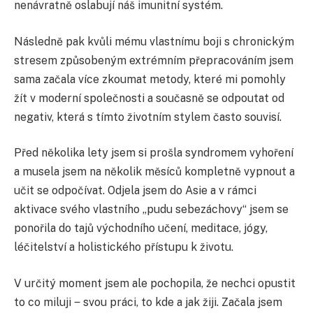
nenávratně oslabují náš imunitní systém.
Následně pak kvůli mému vlastnímu boji s chronickým
stresem způsobeným extrémním přepracováním jsem
sama začala více zkoumat metody, které mi pomohly
žít v moderní společnosti a současně se odpoutat od
negativ, která s tímto životním stylem často souvisí.
Před několika lety jsem si prošla syndromem vyhoření
a musela jsem na několik měsíců kompletně vypnout a
učit se odpočívat. Odjela jsem do Asie a v rámci
aktivace svého vlastního „pudu sebezáchovy“ jsem se
ponořila do tajů východního učení, meditace, jógy,
léčitelství a holistického přístupu k životu.
V určitý moment jsem ale pochopila, že nechci opustit
to co miluji ‒ svou práci, to kde a jak žiji. Začala jsem