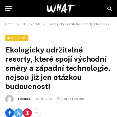
»
»
Home
INTERVIEWS
Ekologicky udržitelné resorty, které spojí východní směry a západní technologie, nejsou již jen otázkou budoucnosti
INTERVIEWS
Ekologicky udržitelné
resorty, které spojí východní
směry a západní technologie,
nejsou již jen otázkou
budoucnosti
redakce
27. 9. 2022
7 min Přečteno