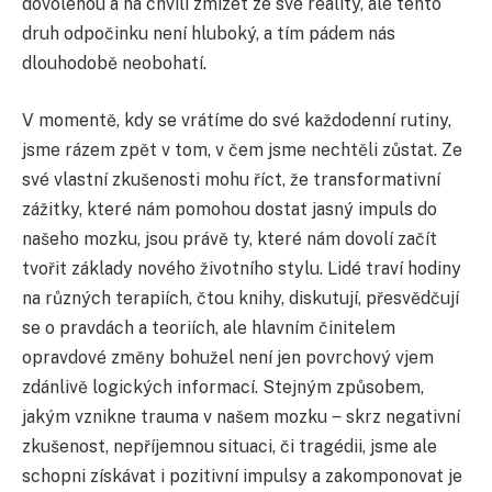
dovolenou a na chvíli zmizet ze své reality, ale tento
druh odpočinku není hluboký, a tím pádem nás
dlouhodobě neobohatí.
V momentě, kdy se vrátíme do své každodenní rutiny,
jsme rázem zpět v tom, v čem jsme nechtěli zůstat. Ze
své vlastní zkušenosti mohu říct, že transformativní
zážitky, které nám pomohou dostat jasný impuls do
našeho mozku, jsou právě ty, které nám dovolí začít
tvořit základy nového životního stylu. Lidé traví hodiny
na různých terapiích, čtou knihy, diskutují, přesvědčují
se o pravdách a teoriích, ale hlavním činitelem
opravdové změny bohužel není jen povrchový vjem
zdánlivě logických informací. Stejným způsobem,
jakým vznikne trauma v našem mozku ‒ skrz negativní
zkušenost, nepříjemnou situaci, či tragédii, jsme ale
schopni získávat i pozitivní impulsy a zakomponovat je