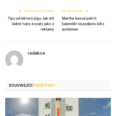
mail
PŘEDCHOZÍ ČLÁNEK
DALŠÍ ČLÁNEK
Tipy od lektorů jógy: Jak mít
Martha Issová pokřtí
ladné tvary a svaly jako z
kalendář na podporu lidí s
reklamy
autismem
redakce
SOUVISEJÍCÍ
PŘÍSPĚVKY