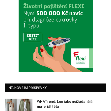
NEJNOVĚJŠÍ PŘÍSPĚVKY
WHATrend: Len jako nejžádanější
materiál léta