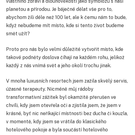
vlastního zdraví a dlouhověkosti jako symbiózu s naší
planetou a přírodou. Je báječné dělat vše pro to,
abychom žili déle než 100 let, ale k čemu nám to bude,
když nebudeme mít místo, kde si tento život budeme
smět užít?
Proto pro nás bylo velmi důležité vytvořit místo, kde
takové podněty doslova číhají na každém rohu, jelikož
každý z nás vnímá svět a jeho okolí trochu jinak.
V mnoha luxusních resortech jsem zažila skvělý servis,
úžasné terapeuty. Nicméně můj rádoby
transformativní zážitek byl okamžitě přerušen ve
chvíli, kdy jsem otevřela oči a zjistila jsem, že jsem v
krásné, byť nic neříkající místnosti bez ducha či kouzla,
v momentě, kdy jsem se vrátila do klasického
hotelového pokoje a byla součástí hotelového