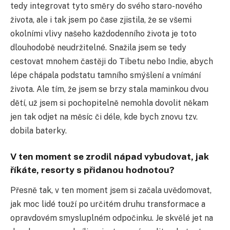
tedy integrovat tyto směry do svého staro-nového
života, ale i tak jsem po čase zjistila, že se všemi
okolními vlivy našeho každodenního života je toto
dlouhodobě neudržitelné. Snažila jsem se tedy
cestovat mnohem častěji do Tibetu nebo Indie, abych
lépe chápala podstatu tamního smýšlení a vnímání
života. Ale tím, že jsem se brzy stala maminkou dvou
dětí, už jsem si pochopitelně nemohla dovolit někam
jen tak odjet na měsíc či déle, kde bych znovu tzv.
dobila baterky.
V ten moment se zrodil nápad vybudovat, jak
říkáte, resorty s přidanou hodnotou?
Přesně tak, v ten moment jsem si začala uvědomovat,
jak moc lidé touží po určitém druhu transformace a
opravdovém smysluplném odpočinku. Je skvělé jet na