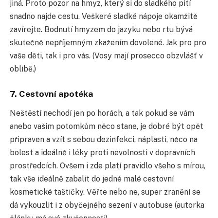
jiná. Proto pozor na hmyz, který si do sladkého pití
snadno najde cestu. Veškeré sladké nápoje okamžitě
zavírejte. Bodnutí hmyzem do jazyku nebo rtu bývá
skutečně nepříjemným zkažením dovolené. Jak pro pro
vaše děti, tak i pro vás. (Vosy mají prosecco obzvlášť v
oblibě.)
7. Cestovní apotéka
Neštěstí nechodí jen po horách, a tak pokud se vám
anebo vašim potomkům něco stane, je dobré být opět
připraven a vzít s sebou dezinfekci, náplasti, něco na
bolest a ideálně i léky proti nevolnosti v dopravních
prostředcích. Ovšem i zde platí pravidlo všeho s mírou,
tak vše ideálně zabalit do jedné malé cestovní
kosmetické taštičky. Věřte nebo ne, super zranění se
dá vykouzlit i z obyčejného sezení v autobuse (autorka