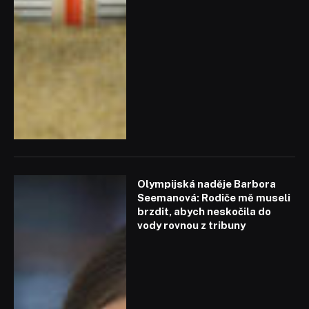
Olympijská naděje Barbora
Seemanová: Rodiče mě museli
brzdit, abych neskočila do
vody rovnou z tribuny