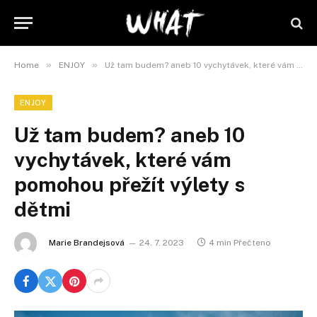
»
»
Home
ENJOY
Už tam budem? aneb 10 vychytávek, které vám pomohou přežít výlety s dětmi
ENJOY
Už tam budem? aneb 10
vychytávek, které vám
pomohou přežít výlety s
dětmi
Marie Brandejsová
24. 7. 2023
4 min Přečteno