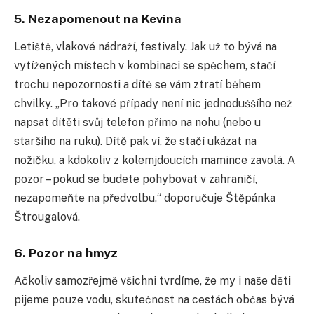
5. Nezapomenout na Kevina
Letiště, vlakové nádraží, festivaly. Jak už to bývá na
vytížených místech v kombinaci se spěchem, stačí
trochu nepozornosti a dítě se vám ztratí během
chvilky. „Pro takové případy není nic jednoduššího než
napsat dítěti svůj telefon přímo na nohu (nebo u
staršího na ruku). Dítě pak ví, že stačí ukázat na
nožičku, a kdokoliv z kolemjdoucích mamince zavolá. A
pozor – pokud se budete pohybovat v zahraničí,
nezapomeňte na předvolbu,“ doporučuje Štěpánka
Štrougalová.
6. Pozor na hmyz
Ačkoliv samozřejmě všichni tvrdíme, že my i naše děti
pijeme pouze vodu, skutečnost na cestách občas bývá