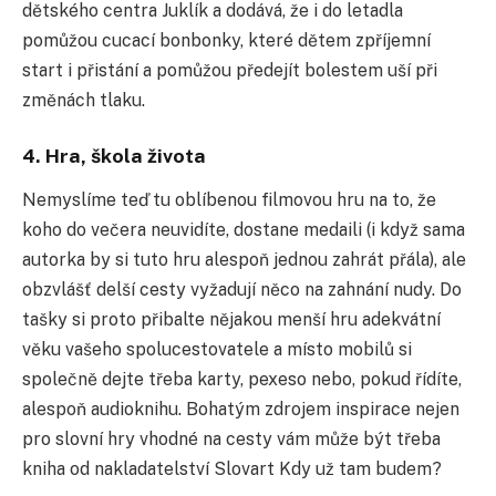
dětského centra Juklík a dodává, že i do letadla
pomůžou cucací bonbonky, které dětem zpříjemní
start i přistání a pomůžou předejít bolestem uší při
změnách tlaku.
4. Hra, škola života
Nemyslíme teď tu oblíbenou filmovou hru na to, že
koho do večera neuvidíte, dostane medaili (i když sama
autorka by si tuto hru alespoň jednou zahrát přála), ale
obzvlášť delší cesty vyžadují něco na zahnání nudy. Do
tašky si proto přibalte nějakou menší hru adekvátní
věku vašeho spolucestovatele a místo mobilů si
společně dejte třeba karty, pexeso nebo, pokud řídíte,
alespoň audioknihu. Bohatým zdrojem inspirace nejen
pro slovní hry vhodné na cesty vám může být třeba
kniha od nakladatelství Slovart Kdy už tam budem?