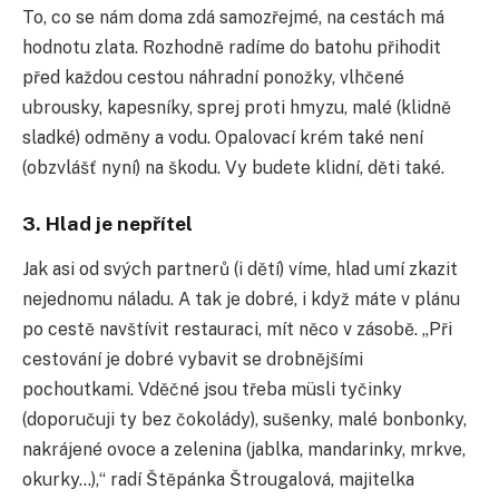
To, co se nám doma zdá samozřejmé, na cestách má
hodnotu zlata. Rozhodně radíme do batohu přihodit
před každou cestou náhradní ponožky, vlhčené
ubrousky, kapesníky, sprej proti hmyzu, malé (klidně
sladké) odměny a vodu. Opalovací krém také není
(obzvlášť nyní) na škodu. Vy budete klidní, děti také.
3. Hlad je nepřítel
Jak asi od svých partnerů (i dětí) víme, hlad umí zkazit
nejednomu náladu. A tak je dobré, i když máte v plánu
po cestě navštívit restauraci, mít něco v zásobě. „Při
cestování je dobré vybavit se drobnějšími
pochoutkami. Vděčné jsou třeba müsli tyčinky
(doporučuji ty bez čokolády), sušenky, malé bonbonky,
nakrájené ovoce a zelenina (jablka, mandarinky, mrkve,
okurky…),“ radí Štěpánka Štrougalová, majitelka