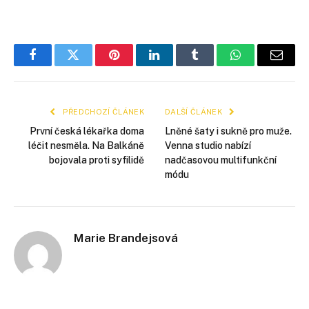
Facebook
Twitter
Pinterest
LinkedIn
Tumblr
WhatsApp
E-
mail
PŘEDCHOZÍ ČLÁNEK
DALŠÍ ČLÁNEK
První česká lékařka doma
Lněné šaty i sukně pro muže.
léčit nesměla. Na Balkáně
Venna studio nabízí
bojovala proti syfilidě
nadčasovou multifunkční
módu
Marie Brandejsová