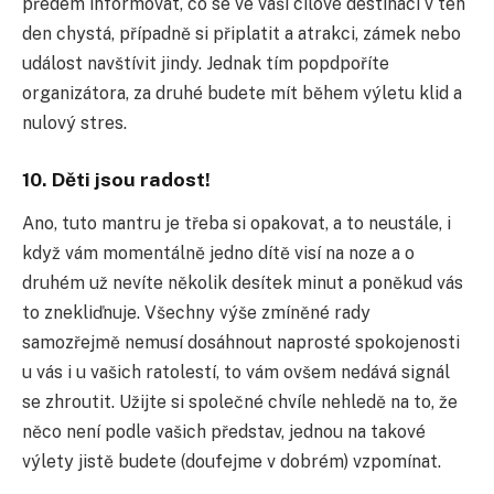
předem informovat, co se ve vaší cílové destinaci v ten
den chystá, případně si připlatit a atrakci, zámek nebo
událost navštívit jindy. Jednak tím popdpoříte
organizátora, za druhé budete mít během výletu klid a
nulový stres.
10. Děti jsou radost!
Ano, tuto mantru je třeba si opakovat, a to neustále, i
když vám momentálně jedno dítě visí na noze a o
druhém už nevíte několik desítek minut a poněkud vás
to znekliďnuje. Všechny výše zmíněné rady
samozřejmě nemusí dosáhnout naprosté spokojenosti
u vás i u vašich ratolestí, to vám ovšem nedává signál
se zhroutit. Užijte si společné chvíle nehledě na to, že
něco není podle vašich představ, jednou na takové
výlety jistě budete (doufejme v dobrém) vzpomínat.