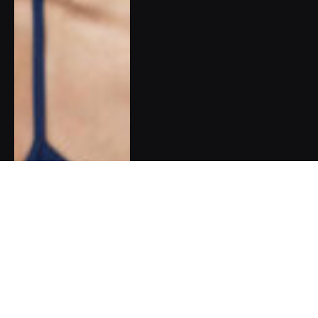
Pět dobrých zpráv do nového