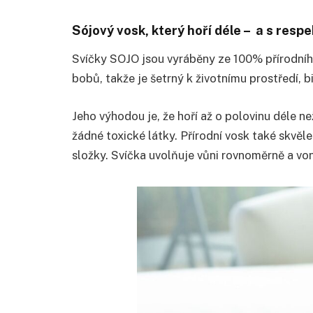
Sójový vosk, který hoří déle – a s resp
Svíčky SOJO jsou vyráběny ze 100% přírodníh
bobů, takže je šetrný k životnímu prostředí, 
Jeho výhodou je, že hoří až o polovinu déle ne
žádné toxické látky. Přírodní vosk také skvěle
složky. Svíčka uvolňuje vůni rovnoměrně a von