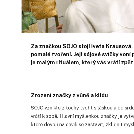
Za značkou SOJO stojí Iveta Krausová,
pomalé tvoření. Její sójové svíčky voní p
je malým rituálem, který vás vrátí zpět
Zrození značky z vůně a klidu
SOJO vzniklo z touhy tvořit s láskou a od srd
vrátí k sobě. Hlavní myšlenkou značky je vytvá
které dovolí na chvíli se zastavit, zklidnit mysl 