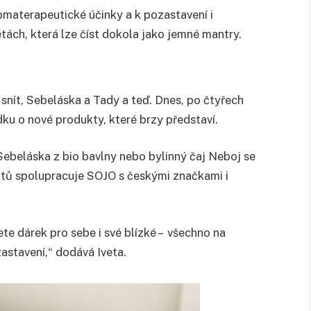
romaterapeutické účinky a k pozastavení i
etách, která lze číst dokola jako jemné mantry.
 snít, Sebeláska a Tady a teď. Dnes, po čtyřech
dku o nové produkty, které brzy představí.
Sebeláska z bio bavlny nebo bylinný čaj Neboj se
uktů spolupracuje SOJO s českými značkami i
e dárek pro sebe i své blízké – všechno na
zastavení,“ dodává Iveta.