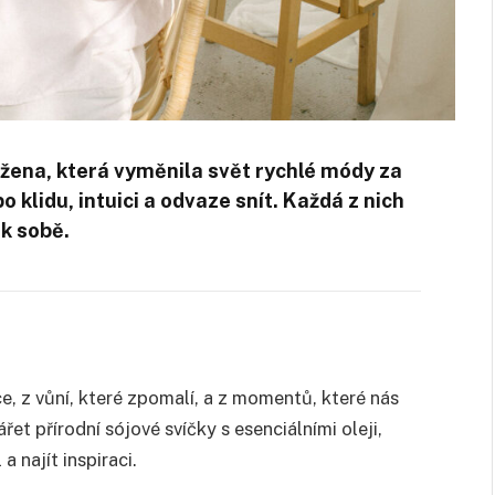
 žena, která vyměnila svět rychlé módy za
o klidu, intuici a odvaze snít. Každá z nich
 k sobě.
ce, z vůní, které zpomalí, a z momentů, které nás
řet přírodní sójové svíčky s esenciálními oleji,
a najít inspiraci.