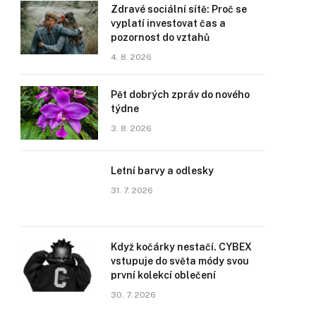
Zdravé sociální sítě: Proč se
vyplatí investovat čas a
pozornost do vztahů
4. 8. 2026
Pět dobrých zpráv do nového
týdne
3. 8. 2026
Letní barvy a odlesky
31. 7. 2026
Když kočárky nestačí. CYBEX
vstupuje do světa módy svou
první kolekcí oblečení
30. 7. 2026