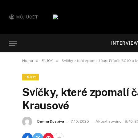
MŮJ ÚČET
INTERVIE
»
»
Home
ENJOY
Svíčky, které zpomalí čas: Příběh SOJO a I
ENJOY
Svíčky, které zpomalí č
Krausové
Davina Duspiva
7. 10. 2025
Aktualizováno:
8. 10. 