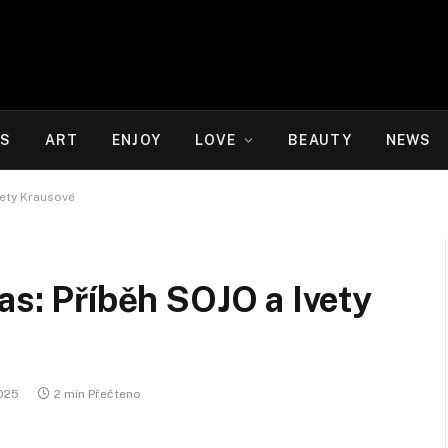
WS
ART
ENJOY
LOVE
BEAUTY
NEWS
vety Krausové
as: Příběh SOJO a Ivety
2025
2 min Přečteno